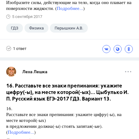
Изобразите силы, действующие на тело, когда оно плавает на
поверхности жидкости. (
Подробнее...
)
5 сентября 2017
ГДЗ
Физика
Перышкин А.В.
Школа
+1
7 класс
1 ответ
Леха Лешка
16. Расставьте все знаки препинания: укажите
цифру(-ы), на месте которой(-ых)... Цыбулько И.
П. Русский язык ЕГЭ-2017 ГДЗ. Вариант 13.
16.
Расставьте все знаки препинания: укажите цифру(-ы), на
месте которой(-ых)
в предложении должна(-ы) стоять запятая(-ые).
(
Подробнее...
)