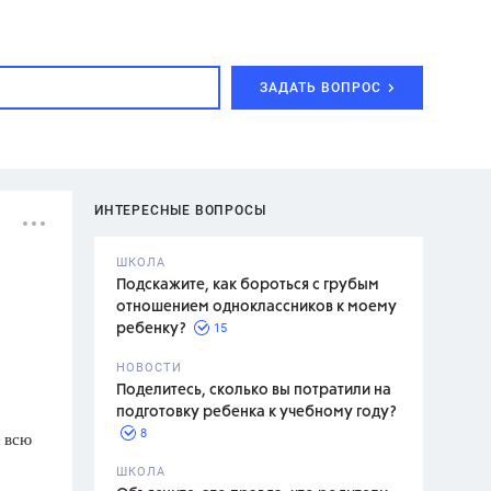
ЗАДАТЬ ВОПРОС
ИНТЕРЕСНЫЕ ВОПРОСЫ
ШКОЛА
Подскажите, как бороться с грубым
отношением одноклассников к моему
15
ребенку?
с,
7 класс,
НОВОСТИ
2 класс
Поделитесь, сколько вы потратили на
подготовку ребенка к учебному году?
8
л всю
.,
ШКОЛА
асян Л.С.,