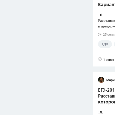
Вариант
16.
Расставьт
в предлож
25 сент
ГДЗ
1 ответ
Мари
ЕГЭ-201
Расстав
которой
18.