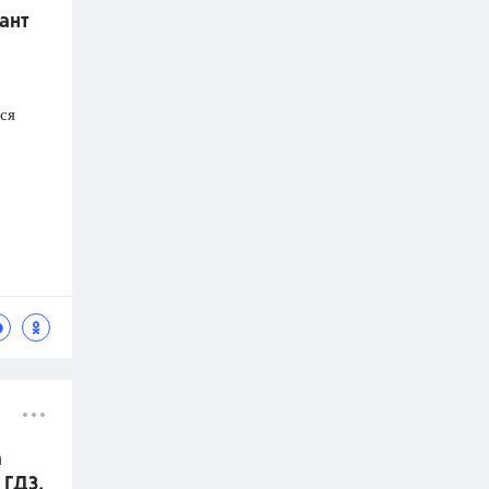
ант
ся
а
 ГДЗ.