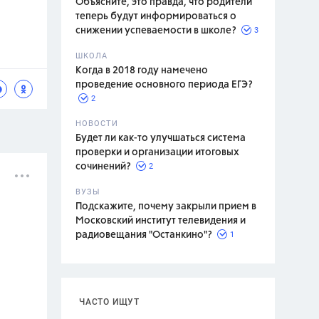
Объясните, это правда, что родители
теперь будут информироваться о
3
снижении успеваемости в школе?
ШКОЛА
спитание
Когда в 2018 году намечено
проведение основного периода ЕГЭ?
2
НОВОСТИ
Будет ли как-то улучшаться система
проверки и организации итоговых
2
сочинений?
ВУЗЫ
Подскажите, почему закрыли прием в
Московский институт телевидения и
1
радиовещания "Останкино"?
ЧАСТО ИЩУТ