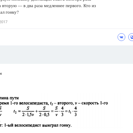
а вторую — в два раза медленнее первого. Кто из
Цветков Л. А.
ал гонку?
Психология
2017
Отношения,
Любовь,
Красота,
Во
ПОКАЗАТЬ ВСЕ
н