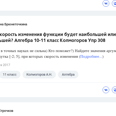
ана Брюнеточкина
скорость изменения функции будет наибольшей или
ьшей? Алгебра 10-11 класс Колмогоров Упр 308
в точных науках не сильна) Кто поможет?) Найдите значения аргу
утка [-2; 5], при которых скорость изменения (
Подробнее...
)
та 2017
11 класс
Колмогоров А.Н.
Алгебра
Строчков