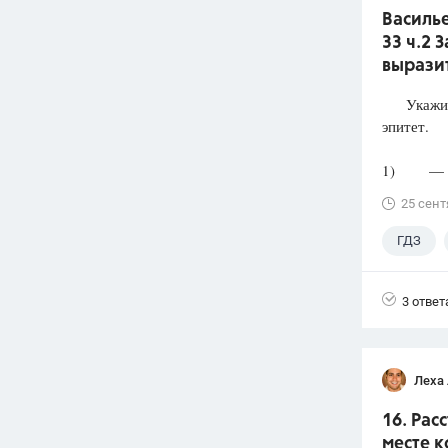
Василье
33 ч.2 
выразит
Укажите 
эпитет.
1) — Скр
25 сент
ГДЗ
3 ответ
Леха
16. Рас
месте к