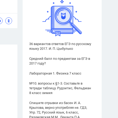
36 вариантов ответов ЕГЭ по русскому
языку 2017. И. П. Цыбулько
Средний балл по предметам за ЕГЭ в
2017 году?
Лабораторная 1. Физика 7 класс
№10. вопросы к §1-3. Составьте в
тетради таблицу. Рудзитис, Фельдман
8 класс химия
Спишите отрывки из басен И. А.
Крылова, верно употребляя не. ГДЗ,
Упр. 72, Русский язык, 6 класс,
Разумовская М.М., Леканта П.А.