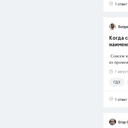
1 ответ
Богд
Когда 
наимен
Совсем я 
из промеж
1 авгус
ГДЗ
1 ответ
Егор 