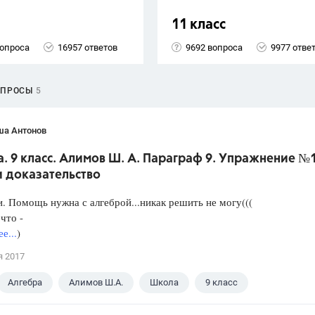
11 класс
вопроса
16957 ответов
9692 вопроса
9977 отве
ОПРОСЫ
5
ша Антонов
. 9 класс. Алимов Ш. А. Параграф 9. Упражнение №
и доказательство
. Помощь нужна с алгеброй...никак решить не могу(((
что -
е...
)
я 2017
Алгебра
Алимов Ш.А.
Школа
9 класс