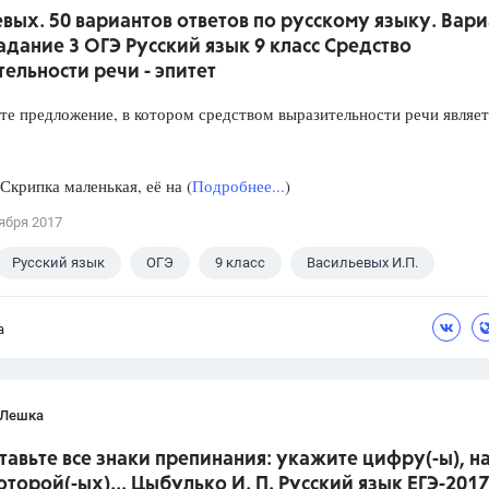
вых. 50 вариантов ответов по русскому языку. Вари
Задание 3 ОГЭ Русский язык 9 класс Средство
ельности речи - эпитет
предложение, в котором средством выразительности речи являет
ипка маленькая, её на (
Подробнее...
)
ября 2017
Русский язык
ОГЭ
9 класс
Васильевых И.П.
а
 Лешка
ставьте все знаки препинания: укажите цифру(-ы), н
оторой(-ых)... Цыбулько И. П. Русский язык ЕГЭ-2017