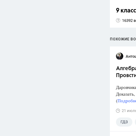
9 класс
16392 
ПОХОЖИЕ В
Анто
Алгебра
Провст
Даровчики
Доказать, 
(
Подробне
21 июл
ГДЗ