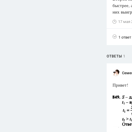
быстрее, 
Вузы
них выигр
1752
ответа
17 мая 
Олимпиады
82
ответа
1 ответ
Spotlight
1551
ответ
ОТВЕТЫ
1
ГИА
280
ответов
Семе
Привет!