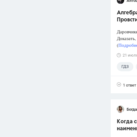
Анто
Алгебра
Провст
Даровчики
Доказать, 
(
Подробне
21 июл
ГДЗ
1 ответ
Богд
Когда 
наимен