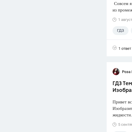
Совсем я 
из промеж
1 авгус
ГДЗ
1 ответ
Роза
ГДЗ Тем
Изобра
Привет вс
Изобразит
жидкости.
5 сентя