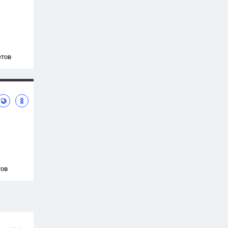
етов
тов