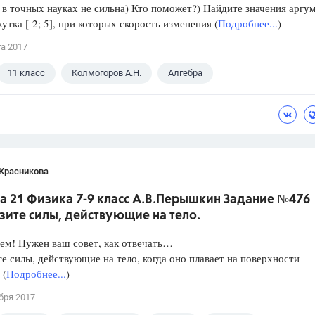
в точных науках не сильна) Кто поможет?) Найдите значения аргу
утка [-2; 5], при которых скорость изменения (
Подробнее...
)
та 2017
11 класс
Колмогоров А.Н.
Алгебра
 Красникова
а 21 Физика 7-9 класс А.В.Перышкин Задание №476
зите силы, действующие на тело.
ем! Нужен ваш совет, как отвечать…
е силы, действующие на тело, когда оно плавает на поверхности
 (
Подробнее...
)
бря 2017