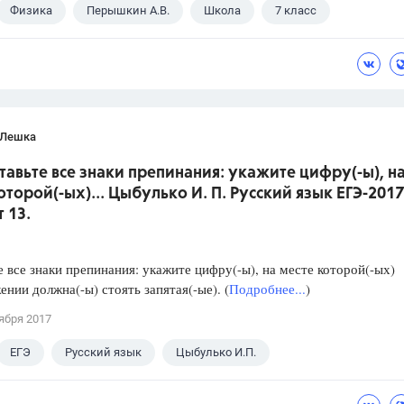
Физика
Перышкин А.В.
Школа
7 класс
 Лешка
ставьте все знаки препинания: укажите цифру(-ы), н
оторой(-ых)... Цыбулько И. П. Русский язык ЕГЭ-2017
 13.
е все знаки препинания: укажите цифру(-ы), на месте которой(-ых)
ении должна(-ы) стоять запятая(-ые). (
Подробнее...
)
ября 2017
ЕГЭ
Русский язык
Цыбулько И.П.