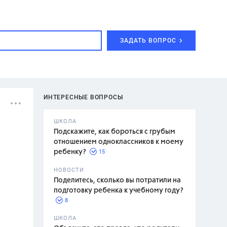
ЗАДАТЬ ВОПРОС
ИНТЕРЕСНЫЕ ВОПРОСЫ
ШКОЛА
Подскажите, как бороться с грубым
отношением одноклассников к моему
15
ребенку?
с,
7 класс,
НОВОСТИ
2 класс
Поделитесь, сколько вы потратили на
подготовку ребенка к учебному году?
8
.,
ШКОЛА
асян Л.С.,