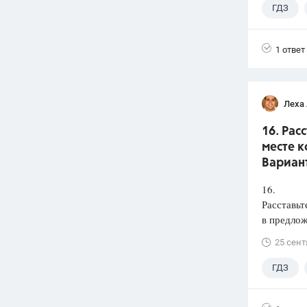
ГДЗ
1 ответ
Леха
16. Рас
месте к
Вариант
16.
Расставьт
в предлож
25 сент
ГДЗ