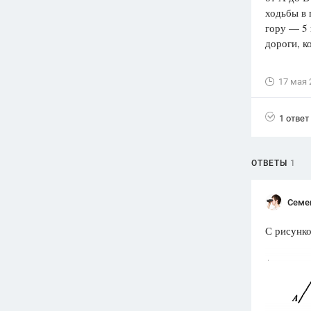
ходьбы в 
Вузы
гору — 5 
1752
ответа
дороги, к
Олимпиады
82
ответа
17 мая 
Spotlight
1551
ответ
1 ответ
ГИА
280
ответов
ОТВЕТЫ
1
Семе
С рисунк