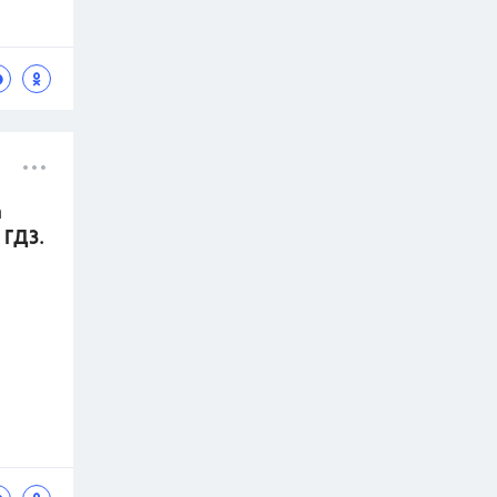
а
 ГДЗ.