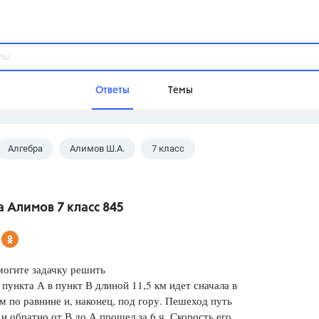
Ответы
Темы
Алгебра
Алимов Ш.А.
7 класс
ы
Домашнее задание
Русский язык,
Химия,
Геометрия,
Обществознание,
Физика
 Алимов 7 класс 845
Школа
9 класс,
8 класс,
11 класс,
10 клас
6 класс,
4 класс,
5 класс,
1 класс,
могите задачку решить
Учебники
 пункта А в пункт В длиной 11,5 км идет сначала в
ем по равнине и, наконец, под гору. Пешеход путь
Разумовская М.М.,
Габриелян О.С
 и обратно от В до А прошел за 6 ч. Скорость его
Рудзитис Г.Е.,
Цыбулько И.П.,
Атан