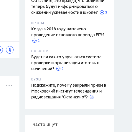
Объясните, это правда, что родители
теперь будут информироваться о
3
снижении успеваемости в школе?
ШКОЛА
спитание
Когда в 2018 году намечено
проведение основного периода ЕГЭ?
2
НОВОСТИ
Будет ли как-то улучшаться система
проверки и организации итоговых
2
сочинений?
ВУЗЫ
Подскажите, почему закрыли прием в
Московский институт телевидения и
1
радиовещания "Останкино"?
ЧАСТО ИЩУТ