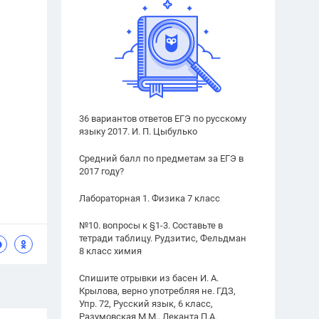
36 вариантов ответов ЕГЭ по русскому
языку 2017. И. П. Цыбулько
Средний балл по предметам за ЕГЭ в
2017 году?
Лабораторная 1. Физика 7 класс
№10. вопросы к §1-3. Составьте в
тетради таблицу. Рудзитис, Фельдман
8 класс химия
Спишите отрывки из басен И. А.
Крылова, верно употребляя не. ГДЗ,
Упр. 72, Русский язык, 6 класс,
Разумовская М.М., Леканта П.А.