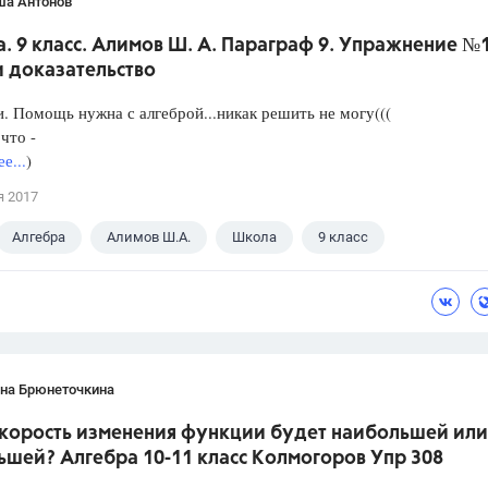
ша Антонов
. 9 класс. Алимов Ш. А. Параграф 9. Упражнение №
и доказательство
. Помощь нужна с алгеброй...никак решить не могу(((
что -
е...
)
я 2017
Алгебра
Алимов Ш.А.
Школа
9 класс
ана Брюнеточкина
скорость изменения функции будет наибольшей или
ьшей? Алгебра 10-11 класс Колмогоров Упр 308