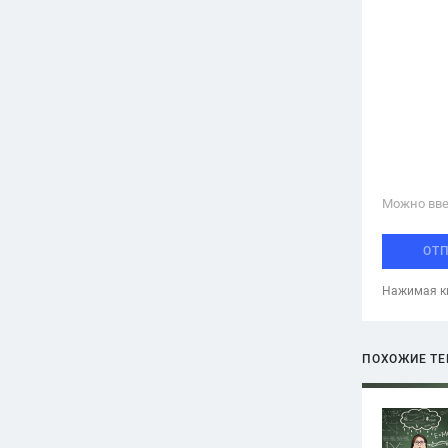
Можно вве
ОТ
Нажимая кн
ПОХОЖИЕ Т