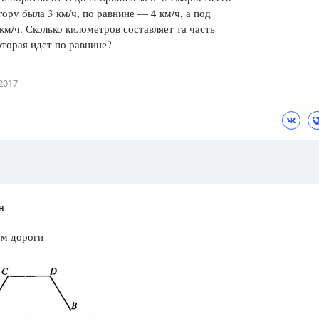
гору была 3 км/ч, по равнине — 4 км/ч, а под
Цветков Л. А.
км/ч. Сколько километров составляет та часть
оторая идет по равнине?
Психология
Отношения,
Любовь,
Красота,
Во
2017
ПОКАЗАТЬ ВСЕ
н
ом дороги