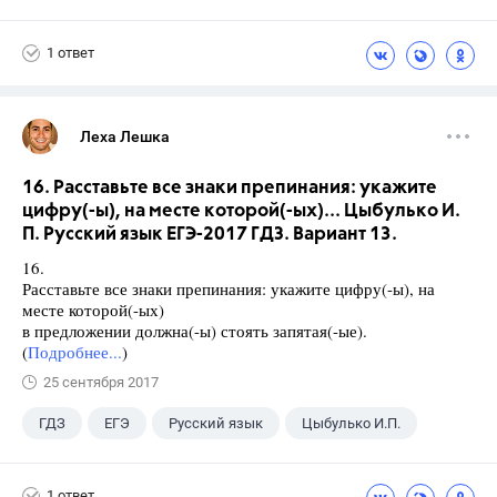
Школа
+1
7 класс
1 ответ
Леха Лешка
16. Расставьте все знаки препинания: укажите
цифру(-ы), на месте которой(-ых)... Цыбулько И.
П. Русский язык ЕГЭ-2017 ГДЗ. Вариант 13.
16.
Расставьте все знаки препинания: укажите цифру(-ы), на
месте которой(-ых)
в предложении должна(-ы) стоять запятая(-ые).
(
Подробнее...
)
25 сентября 2017
ГДЗ
ЕГЭ
Русский язык
Цыбулько И.П.
1 ответ