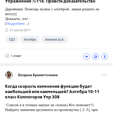
Упражнение №116. Провсти доказательство
Даровчики. Помощь нужна с алгеброй...никак решить не
могу(((
Доказать, что -
(
Подробнее...
)
21 июля 2017
ГДЗ
Алгебра
Алимов Ш.А.
Школа
+1
9 класс
1 ответ
Богдана Брюнеточкина
Когда скорость изменения функции будет
наибольшей или наименьшей? Алгебра 10-11
класс Колмогоров Упр 308
Совсем я в точных науках не сильна) Кто поможет?)
Найдите значения аргумента из промежутка [-2; 5], при