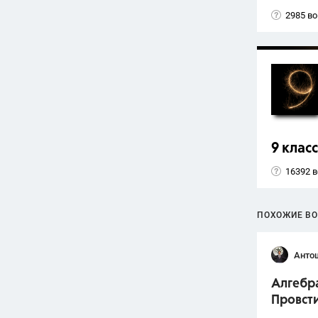
2985 в
9 класс
16392 
ПОХОЖИЕ В
Анто
Алгебра
Провст