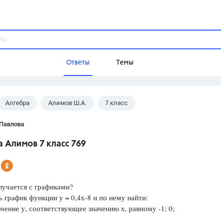
Ответы
Темы
Алгебра
Алимов Ш.А.
7 класс
ы
Домашнее задание
Русский язык,
Химия,
Геометрия,
 Павлова
Обществознание,
Физика
 Алимов 7 класс 769
Школа
9 класс,
8 класс,
11 класс,
10 клас
6 класс,
4 класс,
5 класс,
1 класс,
лучается с графиками?
Учебники
 график функции у = 0,4х-8 и по нему найти:
ние у, соответствующее значению х, равному -1; 0;
Разумовская М.М.,
Габриелян О.С
Рудзитис Г.Е.,
Цыбулько И.П.,
Атан