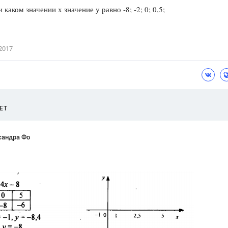
ком значении х значение у равно -8; -2; 0; 0,5;
Цветков Л. А.
Психология
Отношения,
Любовь,
Красота,
Во
2017
ПОКАЗАТЬ ВСЕ
ЕТ
сандра Фо