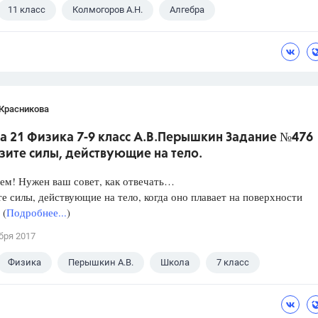
11 класс
Колмогоров А.Н.
Алгебра
 Красникова
а 21 Физика 7-9 класс А.В.Перышкин Задание №476
зите силы, действующие на тело.
ем! Нужен ваш совет, как отвечать…
е силы, действующие на тело, когда оно плавает на поверхности
 (
Подробнее...
)
бря 2017
Физика
Перышкин А.В.
Школа
7 класс