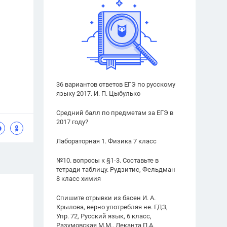
36 вариантов ответов ЕГЭ по русскому
языку 2017. И. П. Цыбулько
Средний балл по предметам за ЕГЭ в
2017 году?
Лабораторная 1. Физика 7 класс
№10. вопросы к §1-3. Составьте в
тетради таблицу. Рудзитис, Фельдман
8 класс химия
Спишите отрывки из басен И. А.
Крылова, верно употребляя не. ГДЗ,
Упр. 72, Русский язык, 6 класс,
Разумовская М.М., Леканта П.А.