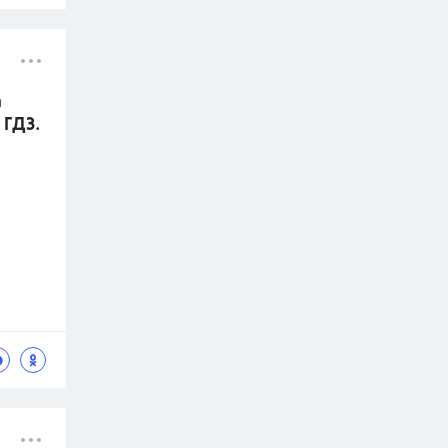
а
 ГДЗ.