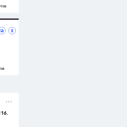
етов
тов
116.