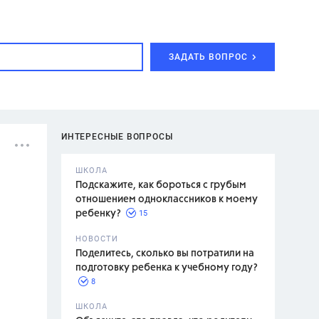
ЗАДАТЬ ВОПРОС
ИНТЕРЕСНЫЕ ВОПРОСЫ
ШКОЛА
Подскажите, как бороться с грубым
отношением одноклассников к моему
15
ребенку?
с,
7 класс,
НОВОСТИ
2 класс
Поделитесь, сколько вы потратили на
подготовку ребенка к учебному году?
8
.,
ШКОЛА
асян Л.С.,