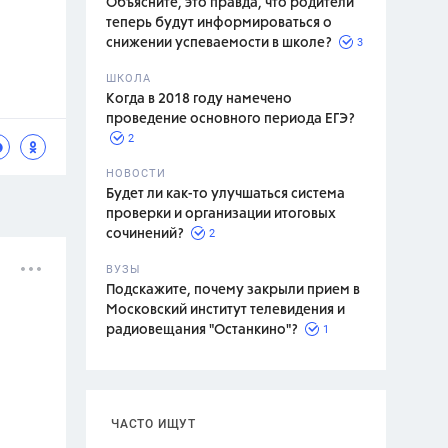
Объясните, это правда, что родители
теперь будут информироваться о
3
снижении успеваемости в школе?
ШКОЛА
спитание
Когда в 2018 году намечено
проведение основного периода ЕГЭ?
2
НОВОСТИ
Будет ли как-то улучшаться система
проверки и организации итоговых
2
сочинений?
ВУЗЫ
Подскажите, почему закрыли прием в
Московский институт телевидения и
1
радиовещания "Останкино"?
ЧАСТО ИЩУТ