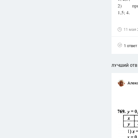
2) при ка
Вузы
1,5; 4.
1752
ответа
Олимпиады
11 мая 
82
ответа
Spotlight
1 ответ
1551
ответ
ГИА
ЛУЧШИЙ ОТВ
280
ответов
Алек