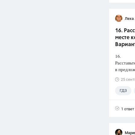
Леха
16. Рас
месте к
Вариант
16.
Расставьт
в предлож
25 сент
ГДЗ
1 ответ
Мари