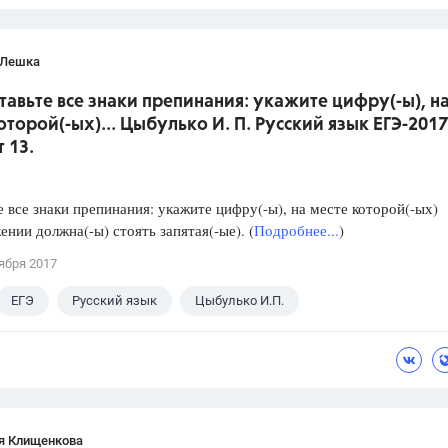
 Лешка
ставьте все знаки препинания: укажите цифру(-ы), н
оторой(-ых)... Цыбулько И. П. Русский язык ЕГЭ-2017
 13.
е все знаки препинания: укажите цифру(-ы), на месте которой(-ых)
ении должна(-ы) стоять запятая(-ые). (
Подробнее...
)
ября 2017
ЕГЭ
Русский язык
Цыбулько И.П.
я Клищенкова