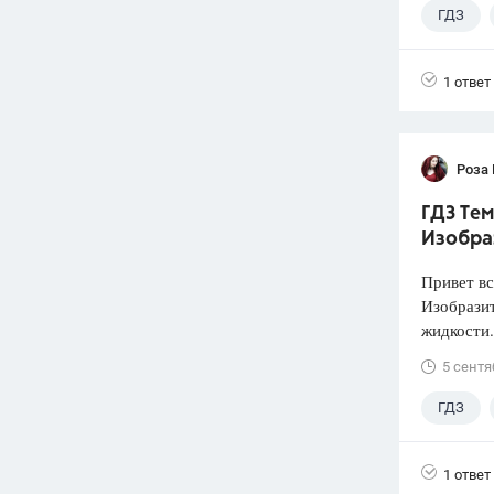
ГДЗ
1 ответ
Роза
ГДЗ Тем
Изобра
Привет вс
Изобразит
жидкости.
5 сентя
ГДЗ
1 ответ