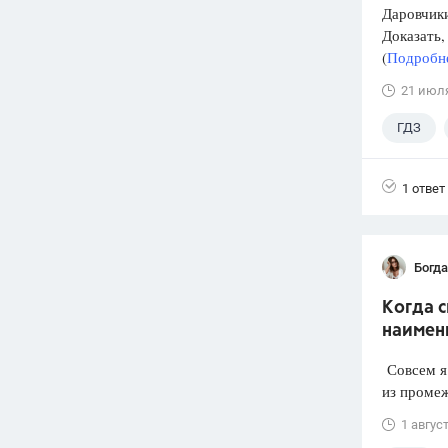
Даровчики
Доказать, 
(
Подробне
21 июл
ГДЗ
1 ответ
Богд
Когда 
наимен
Совсем я 
из промеж
1 авгус