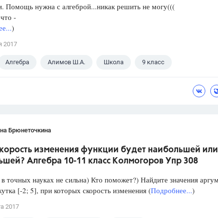
. Помощь нужна с алгеброй...никак решить не могу(((
что -
е...
)
я 2017
Алгебра
Алимов Ш.А.
Школа
9 класс
ана Брюнеточкина
скорость изменения функции будет наибольшей или
ьшей? Алгебра 10-11 класс Колмогоров Упр 308
в точных науках не сильна) Кто поможет?) Найдите значения аргу
утка [-2; 5], при которых скорость изменения (
Подробнее...
)
та 2017