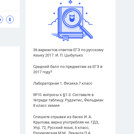
36 вариантов ответов ЕГЭ по русскому
языку 2017. И. П. Цыбулько
Средний балл по предметам за ЕГЭ в
2017 году?
Лабораторная 1. Физика 7 класс
№10. вопросы к §1-3. Составьте в
тетради таблицу. Рудзитис, Фельдман
8 класс химия
Спишите отрывки из басен И. А.
Крылова, верно употребляя не. ГДЗ,
Упр. 72, Русский язык, 6 класс,
Разумовская М.М., Леканта П.А.