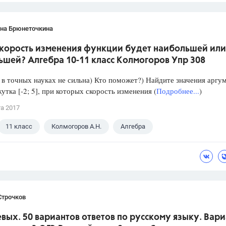
ана Брюнеточкина
скорость изменения функции будет наибольшей или
ьшей? Алгебра 10-11 класс Колмогоров Упр 308
в точных науках не сильна) Кто поможет?) Найдите значения аргу
утка [-2; 5], при которых скорость изменения (
Подробнее...
)
та 2017
11 класс
Колмогоров А.Н.
Алгебра
Строчков
вых. 50 вариантов ответов по русскому языку. Вари