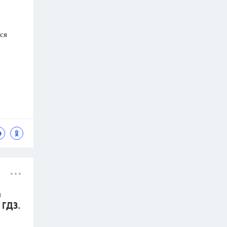
ся
а
 ГДЗ.