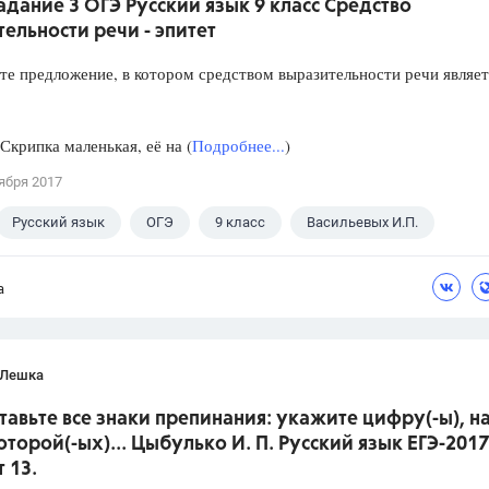
Задание 3 ОГЭ Русский язык 9 класс Средство
ельности речи - эпитет
предложение, в котором средством выразительности речи являет
ипка маленькая, её на (
Подробнее...
)
ября 2017
Русский язык
ОГЭ
9 класс
Васильевых И.П.
а
 Лешка
ставьте все знаки препинания: укажите цифру(-ы), н
оторой(-ых)... Цыбулько И. П. Русский язык ЕГЭ-2017
 13.