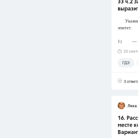
33 ч.2 
выразит
Укажите 
эпитет.
1) — Скр
25 сент
ГДЗ
3 ответ
Леха
16. Рас
месте к
Вариант