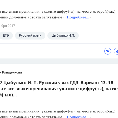
е все знаки препинания: укажите цифру(-ы), на месте которой(-ых)
ении должна(-ы) стоять запятая(-ые). (
Подробнее...
)
ября 2017
ЕГЭ
Русский язык
Цыбулько И.П.
я Клищенкова
7 Цыбулько И. П. Русский язык ГДЗ. Вариант 13. 18.
ьте все знаки препинания: укажите цифру(-ы), на ме
(-ых)...
е все знаки препинания: укажите цифру(-ы), на месте которой(-ых)
ении должна(-ы) стоять запятая(-ые). (
Подробнее...
)