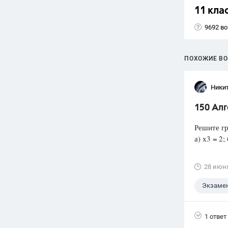
11 кла
9692 в
ПОХОЖИЕ В
Ники
150 Ал
Решите гр
а) х3 = 2; 
28 июн
Экзаме
1 ответ