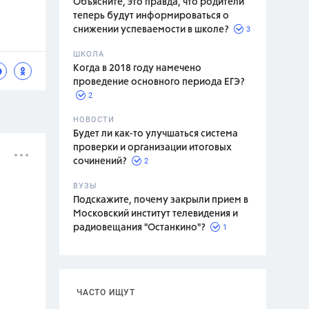
Объясните, это правда, что родители
теперь будут информироваться о
3
снижении успеваемости в школе?
ШКОЛА
спитание
Когда в 2018 году намечено
проведение основного периода ЕГЭ?
2
НОВОСТИ
Будет ли как-то улучшаться система
проверки и организации итоговых
2
сочинений?
ВУЗЫ
Подскажите, почему закрыли прием в
Московский институт телевидения и
1
радиовещания "Останкино"?
ЧАСТО ИЩУТ