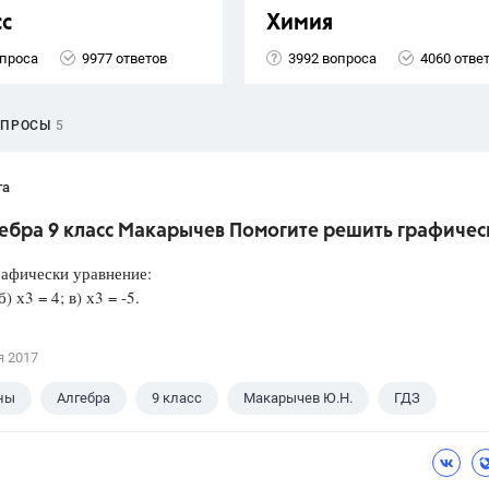
сс
Химия
опроса
9977 ответов
3992 вопроса
4060 отве
ОПРОСЫ
5
та
гебра 9 класс Макарычев Помогите решить графичес
афически уравнение:
б) х3 = 4; в) х3 = -5.
я 2017
ны
Алгебра
9 класс
Макарычев Ю.Н.
ГДЗ