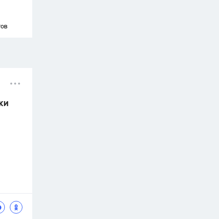
тов
ки