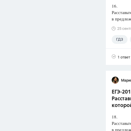
16.
Расставьт
в предлож
25 сент
ГДЗ
1 ответ
Мари
ЕГЭ-201
Расстав
которой
18.
Расставьт
в предлож