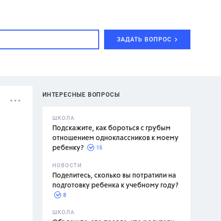
ЗАДАТЬ ВОПРОС
ИНТЕРЕСНЫЕ ВОПРОСЫ
ШКОЛА
Подскажите, как бороться с грубым
отношением одноклассников к моему
15
ребенку?
с,
7 класс,
НОВОСТИ
2 класс
Поделитесь, сколько вы потратили на
подготовку ребенка к учебному году?
8
.,
ШКОЛА
асян Л.С.,