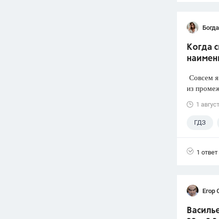
Богд
Когда 
наимен
Совсем я 
из промеж
1 авгус
ГДЗ
1 ответ
Егор 
Василье