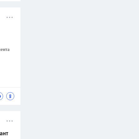
мента
ант