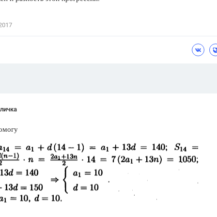
Цветков Л. А.
2017
Психология
Отношения,
Любовь,
Красота,
Во
ПОКАЗАТЬ ВСЕ
личка
омогу