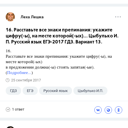
Леха Лешка
16. Расставьте все знаки препинания: укажите
цифру(-ы), на месте которой(-ых)... Цыбулько И.
П. Русский язык ЕГЭ-2017 ГДЗ. Вариант 13.
16.
Расставьте все знаки препинания: укажите цифру(-ы), на
месте которой(-ых)
в предложении должна(-ы) стоять запятая(-ые).
(
Подробнее...
)
25 сентября 2017
ГДЗ
ЕГЭ
Русский язык
Цыбулько И.П.
1 ответ