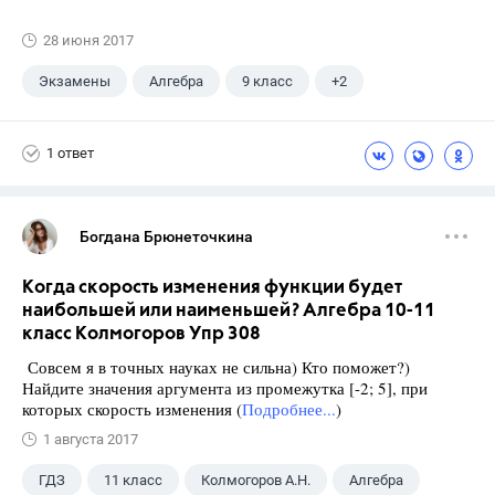
28 июня 2017
Экзамены
Алгебра
9 класс
+2
Макарычев Ю.Н.
ГДЗ
1 ответ
Богдана Брюнеточкина
Когда скорость изменения функции будет
наибольшей или наименьшей? Алгебра 10-11
класс Колмогоров Упр 308
Совсем я в точных науках не сильна) Кто поможет?)
Найдите значения аргумента из промежутка [-2; 5], при
которых скорость изменения (
Подробнее...
)
1 августа 2017
ГДЗ
11 класс
Колмогоров А.Н.
Алгебра