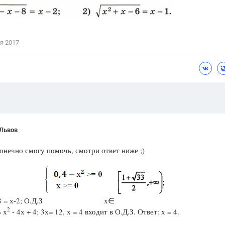
Цветков Л. А.
Психология
я 2017
Отношения,
Любовь,
Красота,
Во
ПОКАЗАТЬ ВСЕ
 Львов
онечно смогу помочь, смотри ответ ниже ;)
8 = х-2; О.Д.З
х∈
2
= х
- 4х + 4; 3х= 12, х = 4 входит в О.Д.З. Ответ: х = 4.