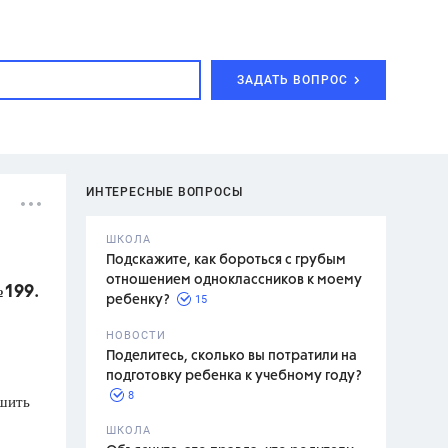
ЗАДАТЬ ВОПРОС
ИНТЕРЕСНЫЕ ВОПРОСЫ
ШКОЛА
Подскажите, как бороться с грубым
отношением одноклассников к моему
№199.
15
ребенку?
с,
7 класс,
НОВОСТИ
2 класс
Поделитесь, сколько вы потратили на
подготовку ребенка к учебному году?
8
ешить
.,
ШКОЛА
асян Л.С.,