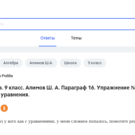
Ответы
Темы
Алгебра
Алимов Ш.А.
Школа
9 класс
ы
Домашнее задание
Русский язык,
Химия,
Геометрия,
о Робби
Обществознание,
Физика
. 9 класс. Алимов Ш. А. Параграф 16. Упражнение 
Школа
 уравнения.
9 класс,
8 класс,
11 класс,
10 клас
6 класс,
4 класс,
5 класс,
1 класс,
Учебники
) у кого как с уравнениями, у меня сложное попалось, помогите р
Разумовская М.М.,
Габриелян О.С
Рудзитис Г.Е.,
Цыбулько И.П.,
Атан