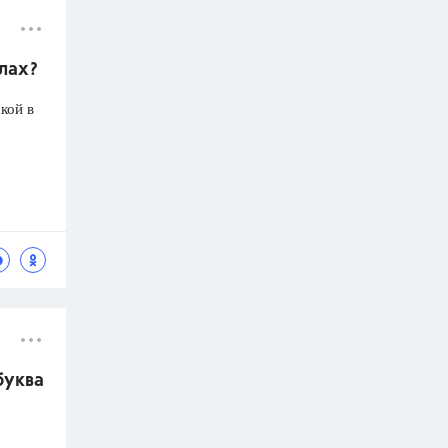
олах?
кой в
буква