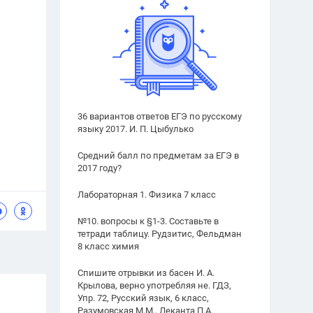
36 вариантов ответов ЕГЭ по русскому
языку 2017. И. П. Цыбулько
Средний балл по предметам за ЕГЭ в
2017 году?
Лабораторная 1. Физика 7 класс
№10. вопросы к §1-3. Составьте в
тетради таблицу. Рудзитис, Фельдман
8 класс химия
Спишите отрывки из басен И. А.
Крылова, верно употребляя не. ГДЗ,
Упр. 72, Русский язык, 6 класс,
Разумовская М.М., Леканта П.А.