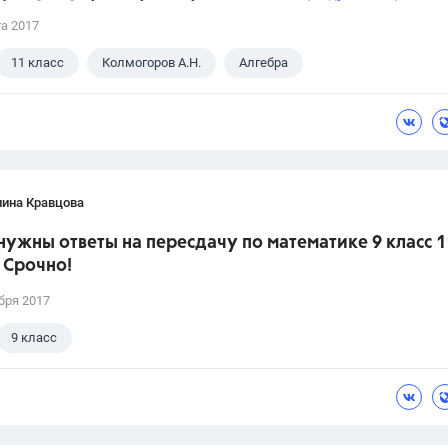
та 2017
11 класс
Колмогоров А.Н.
Алгебра
лина Кравцова
нужны ответы на пересдачу по математике 9 класс 1
 Срочно!
бря 2017
9 класс