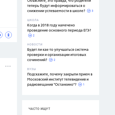
Объясните, это правда, что родители
теперь будут информироваться о
3
снижении успеваемости в школе?
ШКОЛА
спитание
Когда в 2018 году намечено
проведение основного периода ЕГЭ?
2
НОВОСТИ
Будет ли как-то улучшаться система
проверки и организации итоговых
2
сочинений?
ВУЗЫ
Подскажите, почему закрыли прием в
Московский институт телевидения и
1
радиовещания "Останкино"?
ЧАСТО ИЩУТ