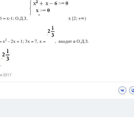
6 = х-1; О.Д.З.
х [2; +∞)
2
= х
- 2х + 1; 3х = 7, х =
, входит в О.Д.З.
=
я 2017