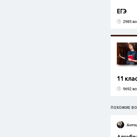
ЕГЭ
2985 в
11 кла
9692 в
ПОХОЖИЕ В
Анто