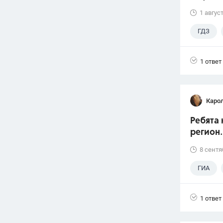
1 авгус
ГДЗ
1 ответ
Каро
Ребята 
регион.
8 сентя
ГИА
1 ответ