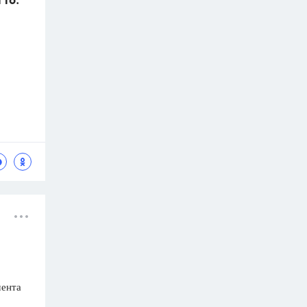
116.
мента