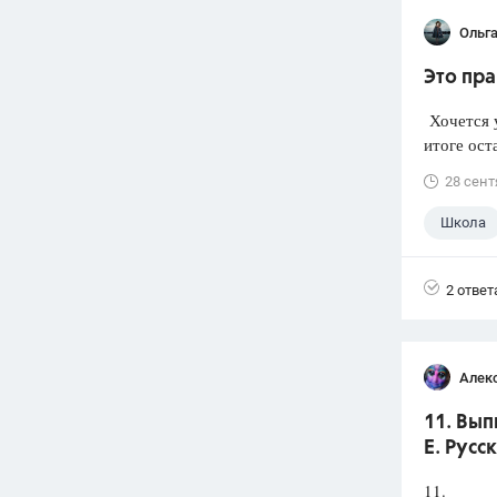
Ольг
Это пра
Хочется у
итоге ост
28 сент
Школа
2 ответ
Алек
11. Вып
Е. Русс
11.