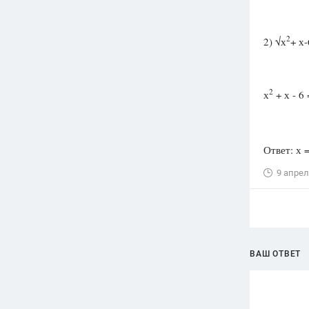
2
2) √х
+ х-
2
х
+ х - 6 
Ответ: х 
9 апрел
ВАШ ОТВЕТ