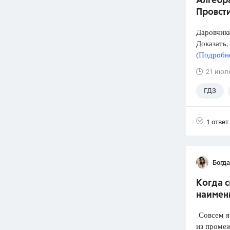
Алгебра
Провст
Даровчики
Доказать, 
(
Подробне
21 июл
ГДЗ
1 ответ
Богд
Когда 
наимен
Совсем я 
из промеж