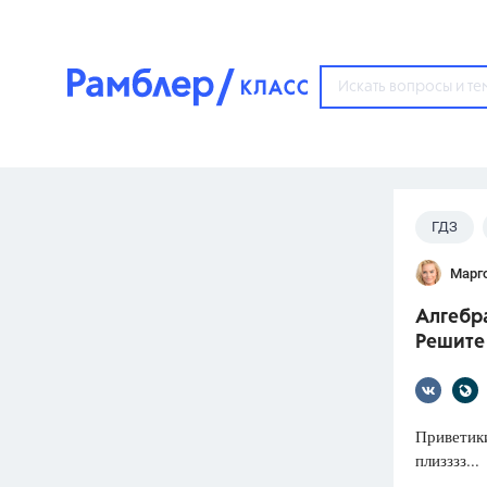
?
ГДЗ
Популярные тем
Марг
ГДЗ
67571
ответ
Алгебра
ЕГЭ
Решите
3273
ответа
ОГЭ
3460
ответов
Приветики
плизззз...
ФИПИ
30
ответов