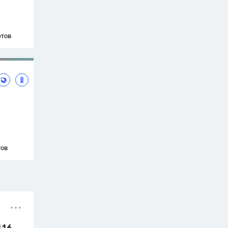
етов
тов