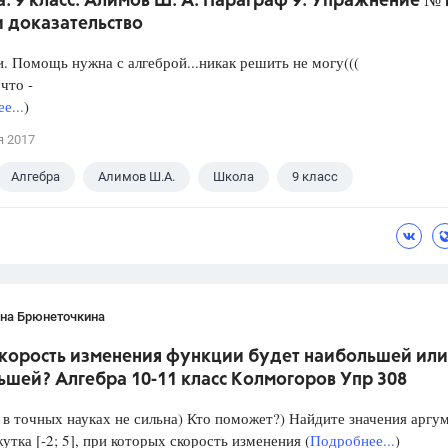
. 9 класс. Алимов Ш. А. Параграф 9. Упражнение №
и доказательство
. Помощь нужна с алгеброй...никак решить не могу(((
что -
е...
)
я 2017
Алгебра
Алимов Ш.А.
Школа
9 класс
ана Брюнеточкина
скорость изменения функции будет наибольшей или
ьшей? Алгебра 10-11 класс Колмогоров Упр 308
в точных науках не сильна) Кто поможет?) Найдите значения аргу
утка [-2; 5], при которых скорость изменения (
Подробнее...
)