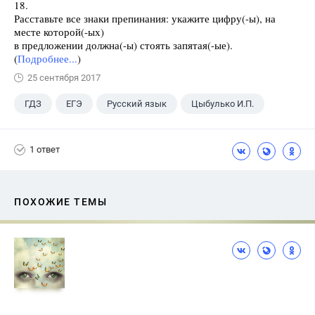
18.
Расставьте все знаки препинания: укажите цифру(-ы), на
месте которой(-ых)
в предложении должна(-ы) стоять запятая(-ые).
(
Подробнее...
)
25 сентября 2017
ГДЗ
ЕГЭ
Русский язык
Цыбулько И.П.
1 ответ
ПОХОЖИЕ ТЕМЫ