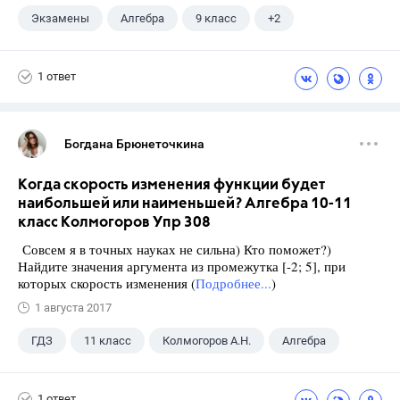
Экзамены
Алгебра
9 класс
+2
Макарычев Ю.Н.
ГДЗ
1 ответ
Богдана Брюнеточкина
Когда скорость изменения функции будет
наибольшей или наименьшей? Алгебра 10-11
класс Колмогоров Упр 308
Совсем я в точных науках не сильна) Кто поможет?)
Найдите значения аргумента из промежутка [-2; 5], при
которых скорость изменения (
Подробнее...
)
1 августа 2017
ГДЗ
11 класс
Колмогоров А.Н.
Алгебра
1 ответ