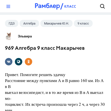
?
ГДЗ
Алгебра
Макарычев Ю.Н.
9 класс
Эльвира
969 Алгебра 9 класс Макарычев
Привет. Помогите решить здачку
Расстояние между пунктами А и В равно 160 км. Из А
в В
выехал велосипедист, и в то же время из В в А выехал
мо-
тоциклист. Их встреча произошла через 2 ч, а через 30
мин