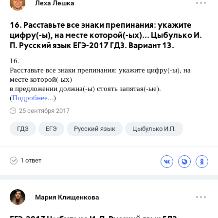
Леха Лешка
16. Расставьте все знаки препинания: укажите
цифру(-ы), на месте которой(-ых)... Цыбулько И.
П. Русский язык ЕГЭ-2017 ГДЗ. Вариант 13.
16.
Расставьте все знаки препинания: укажите цифру(-ы), на
месте которой(-ых)
в предложении должна(-ы) стоять запятая(-ые).
(
Подробнее...
)
25 сентября 2017
ГДЗ
ЕГЭ
Русский язык
Цыбулько И.П.
1 ответ
Мария Клищенкова