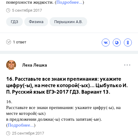
поверхности жидкости. (
Подробнее...
)
5 сентября 2017
ГДЗ
Физика
Перышкин А.В.
Школа
+1
7 класс
1 ответ
Леха Лешка
16. Расставьте все знаки препинания: укажите
цифру(-ы), на месте которой(-ых)... Цыбулько И.
П. Русский язык ЕГЭ-2017 ГДЗ. Вариант 13.
16.
Расставьте все знаки препинания: укажите цифру(-ы), на
месте которой(-ых)
в предложении должна(-ы) стоять запятая(-ые).
(
Подробнее...
)
25 сентября 2017