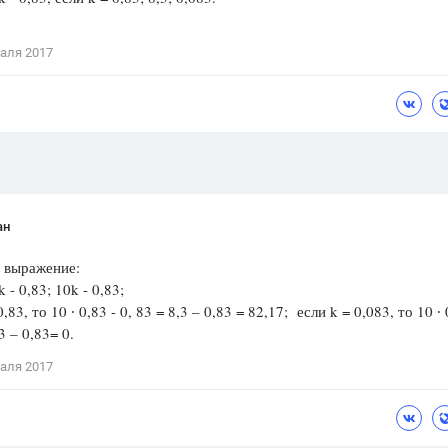
Цветков Л. А.
аля 2017
Психология
Отношения,
Любовь,
Красота,
Во
ПОКАЗАТЬ ВСЕ
ан
 выражение:
k - 0,83; 10k - 0,83;
,83, то 10 ∙ 0,83 - 0, 83 = 8,3 – 0,83 = 82,17; если k = 0,083, то 10 ∙
3 – 0,83= 0.
аля 2017