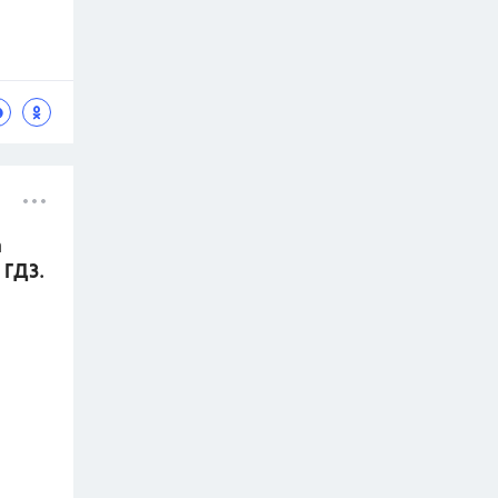
а
 ГДЗ.