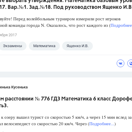
те выбрать утверждения. Математика базовый уров
017. Вар.№1. Зад.№18. Под руководством Ященко И.В
уйте! Перед волейбольным турниром измерили рост игроков
ной команды города N. Оказалось, что рост каждого из (
Подробнее.
ября 2017
Экзамены
Математика
Ященко И.В.
енька Кусенька
м расстоянии № 776 ГДЗ Математика 6 класс Дороф
ть3.
 к озеру вышел турист со скоростью 5 км/ч, а через 15 мин вслед за
л велосипедист со скоростью 20 км/ч. Через (
Подробнее...
)