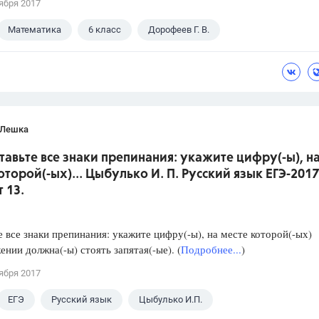
ября 2017
Математика
6 класс
Дорофеев Г. В.
 Лешка
ставьте все знаки препинания: укажите цифру(-ы), н
оторой(-ых)... Цыбулько И. П. Русский язык ЕГЭ-2017
 13.
е все знаки препинания: укажите цифру(-ы), на месте которой(-ых)
ении должна(-ы) стоять запятая(-ые). (
Подробнее...
)
ября 2017
ЕГЭ
Русский язык
Цыбулько И.П.