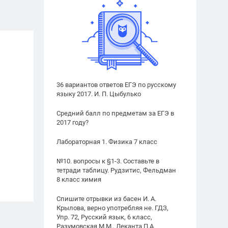
36 вариантов ответов ЕГЭ по русскому
языку 2017. И. П. Цыбулько
Средний балл по предметам за ЕГЭ в
2017 году?
Лабораторная 1. Физика 7 класс
№10. вопросы к §1-3. Составьте в
тетради таблицу. Рудзитис, Фельдман
8 класс химия
Спишите отрывки из басен И. А.
Крылова, верно употребляя не. ГДЗ,
Упр. 72, Русский язык, 6 класс,
Разумовская М.М., Леканта П.А.