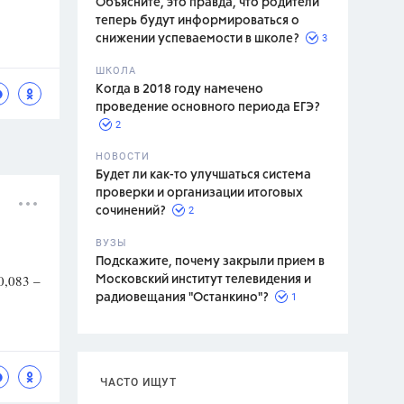
Объясните, это правда, что родители
теперь будут информироваться о
3
снижении успеваемости в школе?
ШКОЛА
спитание
Когда в 2018 году намечено
проведение основного периода ЕГЭ?
2
НОВОСТИ
Будет ли как-то улучшаться система
проверки и организации итоговых
2
сочинений?
ВУЗЫ
Подскажите, почему закрыли прием в
 0,083 –
Московский институт телевидения и
1
радиовещания "Останкино"?
ЧАСТО ИЩУТ