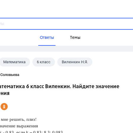
Ответы
Темы
Математика
6 класс
Виленкин Н.Я.
ы
Домашнее задание
Русский язык,
Химия,
Геометрия,
 Соловьева
Обществознание,
Физика
тематика 6 класс Виленкин. Найдите значение
Школа
ния
9 класс,
8 класс,
11 класс,
10 клас
6 класс,
4 класс,
5 класс,
1 класс,
Учебники
мне решить, плиз!
значение выражения
Разумовская М.М.,
Габриелян О.С
k - 0,83, если k = 0,83; 8,3; 0,083.
Рудзитис Г.Е.,
Цыбулько И.П.,
Атан