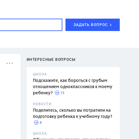
ЗАДАТЬ ВОПРОС
ИНТЕРЕСНЫЕ ВОПРОСЫ
ШКОЛА
Подскажите, как бороться с грубым
отношением одноклассников к моему
15
ребенку?
с,
7 класс,
НОВОСТИ
2 класс
Поделитесь, сколько вы потратили на
подготовку ребенка к учебному году?
8
.,
ШКОЛА
асян Л.С.,