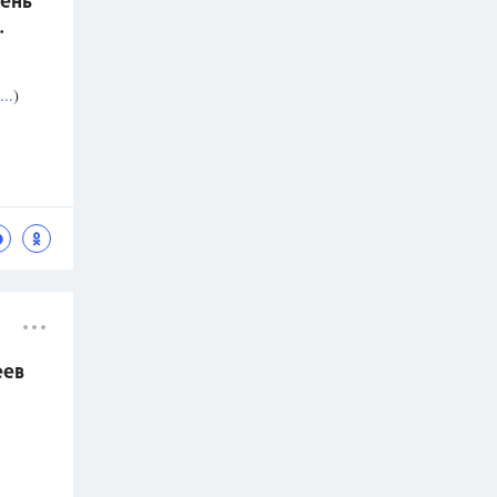
ень
.
..
)
еев