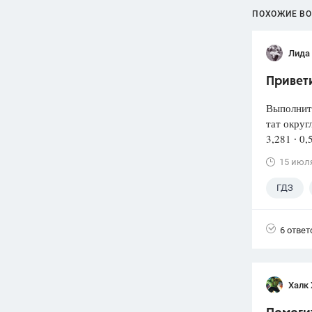
ПОХОЖИЕ В
Лида
Привети
Выполнит
тат округ
3,281 ∙ 0,
15 июл
ГДЗ
6 ответ
Халк 