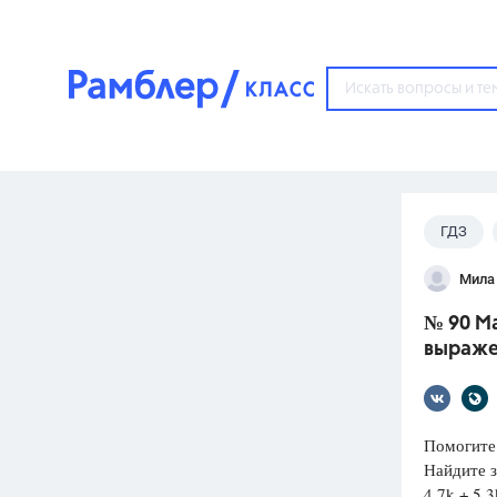
?
ГДЗ
Популярные тем
Мила
ГДЗ
67571
ответ
№ 90 Ма
ЕГЭ
выраже
3273
ответа
ОГЭ
3460
ответов
Помогите 
Найдите 
ФИПИ
4,7k + 5,3
30
ответов