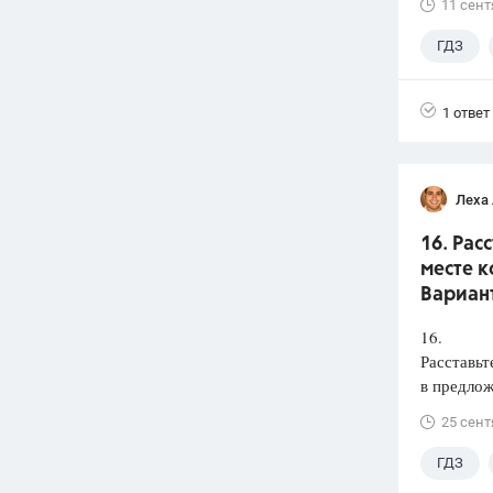
11 сент
ГДЗ
1 ответ
Леха
16. Рас
месте к
Вариант
16.
Расставьт
в предлож
25 сент
ГДЗ