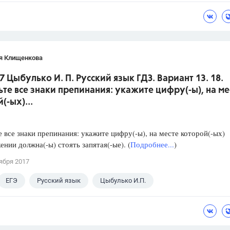
я Клищенкова
7 Цыбулько И. П. Русский язык ГДЗ. Вариант 13. 18.
ьте все знаки препинания: укажите цифру(-ы), на ме
(-ых)...
е все знаки препинания: укажите цифру(-ы), на месте которой(-ых)
ении должна(-ы) стоять запятая(-ые). (
Подробнее...
)
ября 2017
ЕГЭ
Русский язык
Цыбулько И.П.