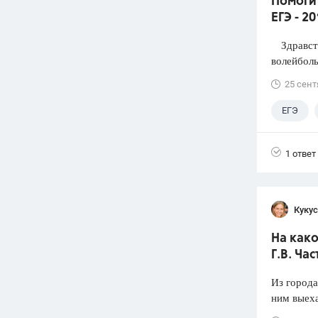
Помоги
ЕГЭ - 2
Здравств
волейболь
25 сент
ЕГЭ
1 ответ
Кукус
На како
Г.В. Час
Из города
ним выеха