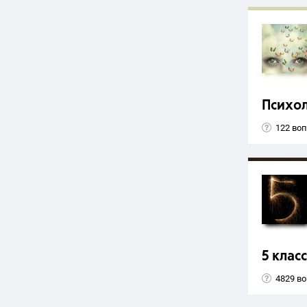
Психо
122 во
5 класс
4829 в