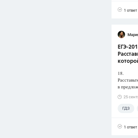
1 ответ
Мари
ЕГЭ-201
Расстав
которой
18.
Расставьт
в предлож
25 сент
ГДЗ
1 ответ