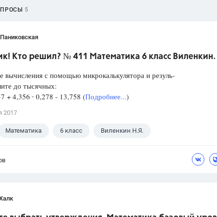
ОПРОСЫ
5
 Паниковская
к! Кто решил? № 411 Математика 6 класс Виленкин.
е вычисления с помощью микрокалькулятора и резуль-
лите до тысячных:
57 + 4,356 ∙ 0,278 - 13,758 (
Подробнее...
)
я 2017
Математика
6 класс
Виленкин Н.Я.
ов
Халк