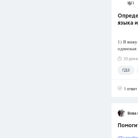
ì§í ì 
Опреде
языка 
1) Я вижу
одинокая 
20 дека
ГДЗ
1 ответ
Вова 
Помогит
(
Подробне