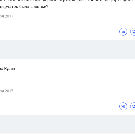
 перчаток было в ящике?
Цветков Л. А.
ря 2017
Психология
Отношения,
Любовь,
Красота,
Во
ПОКАЗАТЬ ВСЕ
ма Кузин
ря 2017