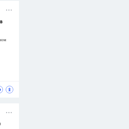
в
дном
0