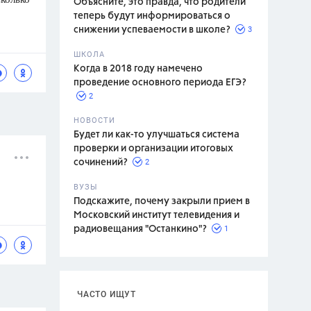
Объясните, это правда, что родители
теперь будут информироваться о
3
снижении успеваемости в школе?
ШКОЛА
спитание
Когда в 2018 году намечено
проведение основного периода ЕГЭ?
2
НОВОСТИ
Будет ли как-то улучшаться система
проверки и организации итоговых
2
сочинений?
ВУЗЫ
Подскажите, почему закрыли прием в
Московский институт телевидения и
1
радиовещания "Останкино"?
ЧАСТО ИЩУТ