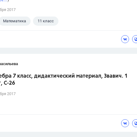
бря 2017
Математика
11 класс
васильева
ебра 7 класс, дидактический материал, Звавич. 1
, С-26
бря 2017