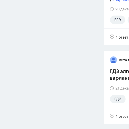
20 дека
ЕГЭ
1 ответ
вита 
ГДЗ алг
вариант
21 дека
ГДЗ
1 ответ