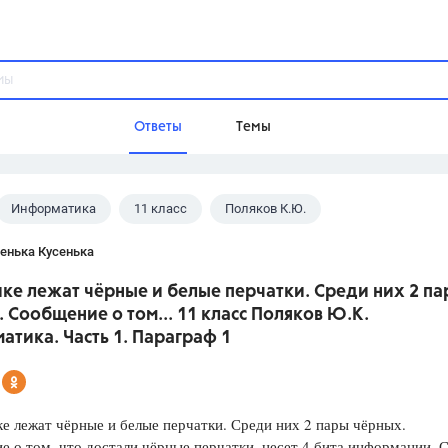
Ответы
Темы
Информатика
11 класс
Поляков К.Ю.
ы
Домашнее задание
Русский язык,
Химия,
Геометрия,
енька Кусенька
Обществознание,
Физика
ике лежат чёрные и белые перчатки. Среди них 2 п
Школа
 Сообщение о том... 11 класс Поляков Ю.К.
9 класс,
8 класс,
11 класс,
10 клас
тика. Часть 1. Параграф 1
6 класс,
4 класс,
5 класс,
1 класс,
Учебники
е лежат чёрные и белые перчатки. Среди них 2 пары чёрных.
Разумовская М.М.,
Габриелян О.С
 о том, что достали чёрные перчатки, несет 4 бита информации. 
Рудзитис Г.Е.,
Цыбулько И.П.,
Атан