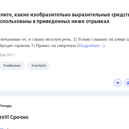
лите, какие изобразительно выразительные средст
использованы в приведенных ниже отрывках
 печальные оч, я слышу веселую речь. 2) Только слышно: на улице г
бродит гармонь 3) Принес он смертную (
Подробнее...
)
бря 2017
Учебники
Учителя
Регида
е!!! Срочно
е...
)