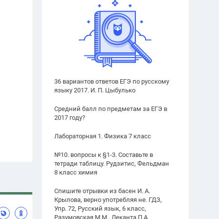
36 вариантов ответов ЕГЭ по русскому
языку 2017. И. П. Цыбулько
Средний балл по предметам за ЕГЭ в
2017 году?
Лабораторная 1. Физика 7 класс
№10. вопросы к §1-3. Составьте в
тетради таблицу. Рудзитис, Фельдман
8 класс химия
Спишите отрывки из басен И. А.
Крылова, верно употребляя не. ГДЗ,
Упр. 72, Русский язык, 6 класс,
Разумовская М.М., Леканта П.А.