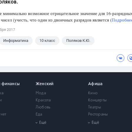
оляков.
е минимально возможное отрицательное значение для 16-разрядны
чисел (учесть, что один из двоичных разрядов является (
Подробнее
бря 2017
Информатика
10 класс
Поляков К.Ю.
и финансы
Женский
Афиша
ка
Мода
Кино
и
Красота
Концерты
Любовь
Театры
счет
Еда
Рестораны
мость
Здоровье
Город
Ещё
Ещё
Психология
Выставки