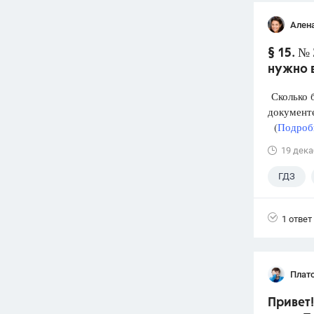
Ален
§ 15. №
нужно 
Сколько б
документе
(
Подробн
19 дека
ГДЗ
1 ответ
Плат
Привет!