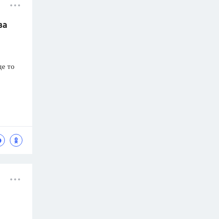
ва
де то