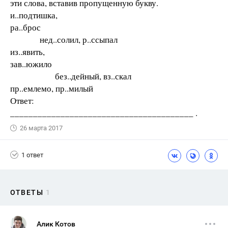
эти слова, вставив пропущенную букву.
и..подтишка,
ра..брос
нед..солил, р..ссыпал
из..явить,
зав..южило
без..дейный, вз..скал
пр..емлемо, пр..милый
Ответ:
________________________________________ .
26 марта 2017
1 ответ
ОТВЕТЫ
1
Алик Котов