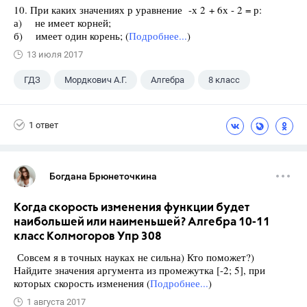
10. При каких значениях р уравнение -х 2 + 6х - 2 = р:
а) не имеет корней;
б) имеет один корень; (
Подробнее...
)
13 июля 2017
ГДЗ
Мордкович А.Г.
Алгебра
8 класс
1 ответ
Богдана Брюнеточкина
Когда скорость изменения функции будет
наибольшей или наименьшей? Алгебра 10-11
класс Колмогоров Упр 308
Совсем я в точных науках не сильна) Кто поможет?)
Найдите значения аргумента из промежутка [-2; 5], при
которых скорость изменения (
Подробнее...
)
1 августа 2017