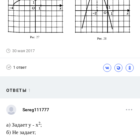
30 мая 2017
1 ответ
ОТВЕТЫ
1
Sereg111777
2
а) Задает у - х
;
б) Не задает;