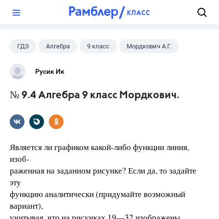
?
ГДЗ
Алгебра
9 класс
Мордкович А.Г.
Русик Ик
№ 9.4 Алгебра 9 класс Мордкович.
Является ли графиком какой-либо функции линия,
изоб-
раженная на заданном рисунке? Если да, то задайте
эту
функцию аналитически (придумайте возможный
вариант),
учитывая, что на рисунках 19—32 изображены