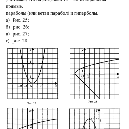
прямые,
параболы (или ветви парабол) и гиперболы.
а) Рис. 25;
б) рис. 26;
в) рис. 27;
г) рис. 28.