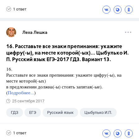
+1
Васильевых И.П.
1 ответ
Леха Лешка
16. Расставьте все знаки препинания: укажите
цифру(-ы), на месте которой(-ых)... Цыбулько И.
П. Русский язык ЕГЭ-2017 ГДЗ. Вариант 13.
16.
Расставьте все знаки препинания: укажите цифру(-ы), на
месте которой(-ых)
в предложении должна(-ы) стоять запятая(-ые).
(
Подробнее...
)
25 сентября 2017
ГДЗ
ЕГЭ
Русский язык
Цыбулько И.П.
1 ответ