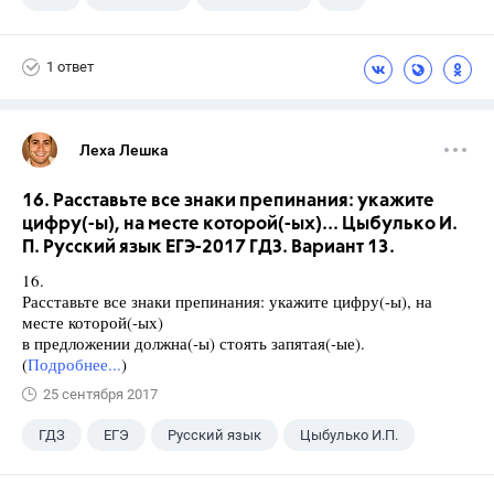
Ященко И.В.
1 ответ
Леха Лешка
16. Расставьте все знаки препинания: укажите
цифру(-ы), на месте которой(-ых)... Цыбулько И.
П. Русский язык ЕГЭ-2017 ГДЗ. Вариант 13.
16.
Расставьте все знаки препинания: укажите цифру(-ы), на
месте которой(-ых)
в предложении должна(-ы) стоять запятая(-ые).
(
Подробнее...
)
25 сентября 2017
ГДЗ
ЕГЭ
Русский язык
Цыбулько И.П.