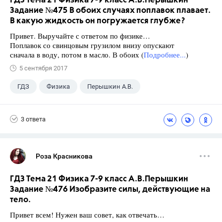
ГДЗ Тема 21 Физика 7-9 класс А.В.Перышкин
Задание №475 В обоих случаях поплавок плавает.
В какую жидкость он погружается глубже?
Привет. Выручайте с ответом по физике…
Поплавок со свинцовым грузилом внизу опускают
сначала в воду, потом в масло. В обоих (
Подробнее...
)
5 сентября 2017
ГДЗ
Физика
Перышкин А.В.
Школа
+1
7 класс
3 ответа
Роза Красникова
ГДЗ Тема 21 Физика 7-9 класс А.В.Перышкин
Задание №476 Изобразите силы, действующие на
тело.
Привет всем! Нужен ваш совет, как отвечать…