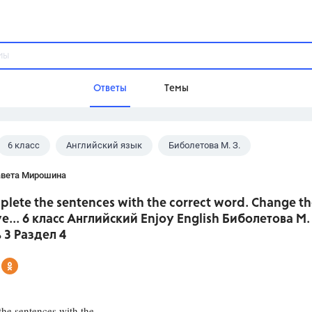
Ответы
Темы
6 класс
Английский язык
Биболетова М. З.
ы
Домашнее задание
Русский язык,
Химия,
Геометрия,
авета Мирошина
Обществознание,
Физика
plete the sentences with the correct word. Change t
Школа
ve... 6 класс Английский Enjoy English Биболетова М. 
9 класс,
8 класс,
11 класс,
10 клас
 3 Раздел 4
6 класс,
4 класс,
5 класс,
1 класс,
Учебники
Разумовская М.М.,
Габриелян О.С
he sentences with the
Рудзитис Г.Е.,
Цыбулько И.П.,
Атан