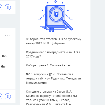
36 вариантов ответов ЕГЭ по русскому
языку 2017. И. П. Цыбулько
Средний балл по предметам за ЕГЭ в
e
2017 году?
Лабораторная 1. Физика 7 класс
e
№10. вопросы к §1-3. Составьте в
тетради таблицу. Рудзитис, Фельдман
8 класс химия
Спишите отрывки из басен И. А.
Крылова, верно употребляя не. ГДЗ,
Упр. 72, Русский язык, 6 класс,
Разумовская М.М., Леканта П.А.