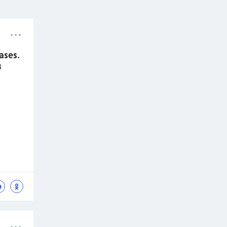
ases.
3