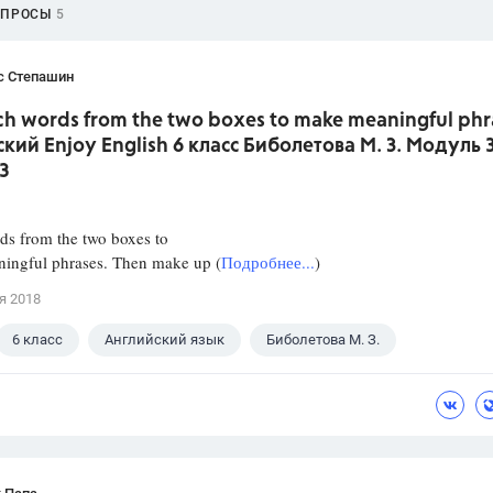
ОПРОСЫ
5
с Степашин
ch words from the two boxes to make meaningful phr
кий Enjoy English 6 класс Биболетова М. З. Модуль 
3
ds from the two boxes to
ingful phrases. Then make up (
Подробнее...
)
я 2018
6 класс
Английский язык
Биболетова М. З.