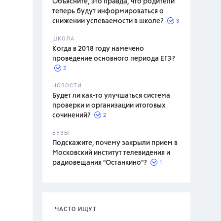
Объясните, это правда, что родители
теперь будут информироваться о
3
снижении успеваемости в школе?
ШКОЛА
спитание
Когда в 2018 году намечено
проведение основного периода ЕГЭ?
2
НОВОСТИ
Будет ли как-то улучшаться система
проверки и организации итоговых
2
сочинений?
ВУЗЫ
Подскажите, почему закрыли прием в
Московский институт телевидения и
1
радиовещания "Останкино"?
ЧАСТО ИЩУТ