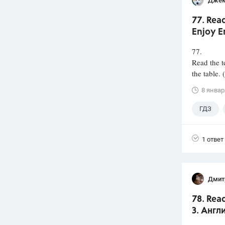
Джек
77. Rea
Enjoy E
77.
Read the t
the table. (
8 январ
ГДЗ
1 ответ
Дмит
78. Rea
З. Англ