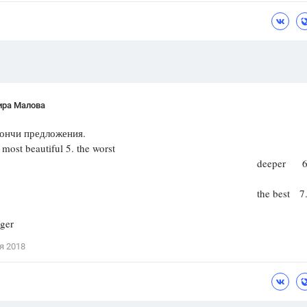
ира Малова
нчи предложения.
st beautiful 5. the worst
. deeper 6. th
 the best 7. th
ger
я 2018