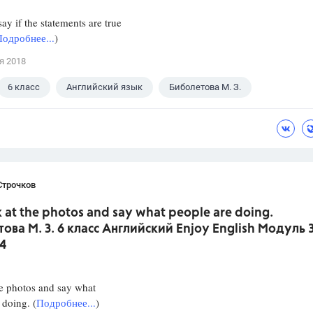
ay if the statements are true
Подробнее...
)
я 2018
6 класс
Английский язык
Биболетова М. З.
Строчков
k at the photos and say what people are doing.
ова М. З. 6 класс Английский Enjoy English Модуль 
4
e photos and say what
 doing. (
Подробнее...
)