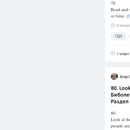
78.
Read and s
or false. (
8 январ
ГДЗ
1 ответ
Егор 
80. Loo
Биболет
Раздел 
80.
Look at th
people are