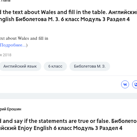
 Папа
d the text about Wales and fill in the table. Английски
nglish Биболетова М. З. 6 класс Модуль 3 Раздел 4
ext about Wales and fill in
Подробнее...
)
я 2018
Английский язык
6 класс
Биболетова М. З.
рий Ерошин
d and say if the statements are true or false. Биболет
ийский Enjoy English 6 класс Модуль 3 Раздел 4