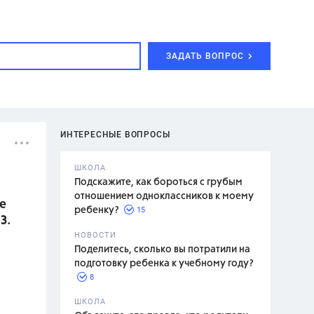
ЗАДАТЬ ВОПРОС
ИНТЕРЕСНЫЕ ВОПРОСЫ
ШКОЛА
Подскажите, как бороться с грубым
отношением одноклассников к моему
he
15
ребенку?
З.
с,
7 класс,
НОВОСТИ
2 класс
Поделитесь, сколько вы потратили на
подготовку ребенка к учебному году?
8
.,
ШКОЛА
асян Л.С.,