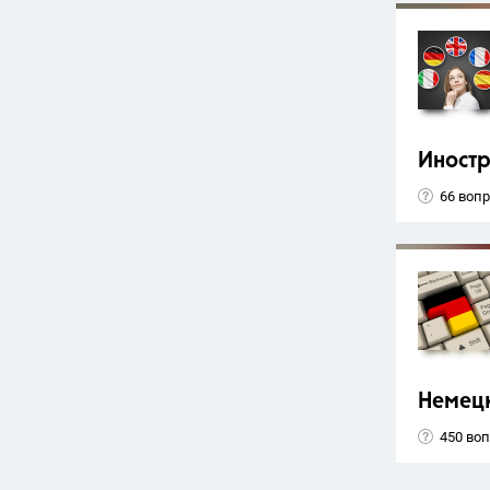
Иност
66 воп
Немец
450 во