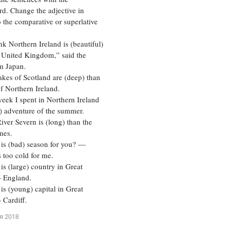
rd. Change the adjective in
Цветков Л. А.
o the comparative or superlative
Психология
k Northern Ireland is (beautiful)
Отношения,
Любовь,
Красота,
Во
e United Kingdom,” said the
om Japan.
ПОКАЗАТЬ ВСЕ
es of Scotland are (deep) than
of Northern Ireland.
ek I spent in Northern Ireland
) adventure of the summer.
er Severn is (long) than the
mes.
s (bad) season for you? —
s too cold for me.
 (large) country in Great
— England.
 (young) capital in Great
 Cardiff.
я 2018