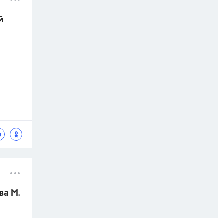
й
ова М.