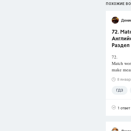
ПОХОЖИЕ В
Дени
72. Mat
Английс
Раздел 
72.
Match wor
make mean
8 январ
ГДЗ
1 ответ