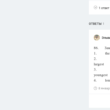
1 ответ
ОТВЕТЫ
1
Эльв
86. Зако
1. the mo
2
largest
3.
youngest
4. lon
8 январ