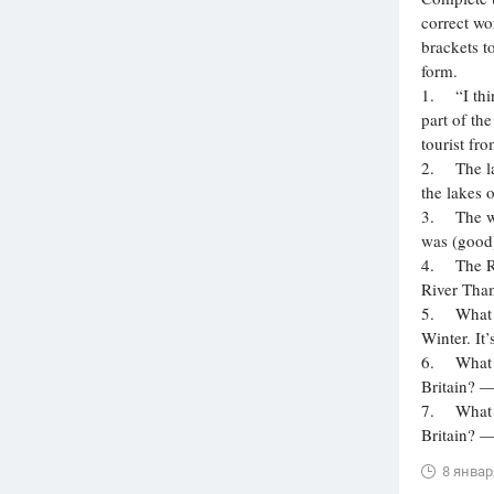
correct wo
Вузы
brackets t
1752
ответа
form.
1. “I thin
Олимпиады
part of th
82
ответа
tourist fr
Spotlight
2. The lak
1551
ответ
the lakes 
3. The we
ГИА
was (good
280
ответов
4. The Riv
River Tha
5. What i
Winter. It’
6. What is
Britain? 
7. What is
Britain? —
8 январ