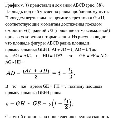
График v
(t) представлен ломаной ABCD (рис. 38).
x
Площадь под ней численно равна пройденному пути.
Проведем вертикальные прямые через точки G и Н,
соответствующие моментам достижения поездом
скорости v(t), равной v/2 (половине от максимальной)
при его ускорении и торможении. Из рисунка видно,
что площадь фигуры ABCD равна площади
прямоугольника GEFH; AI + JD = t
AD = t. Так
1
как AG = АI/2 и HD = JD/2, то GH = EF = AD -
AG - HD =
В то же время GE = FH = v, поэтому площадь
прямоугольника GEFH равна
С другой стороны, по определению средняя скорость