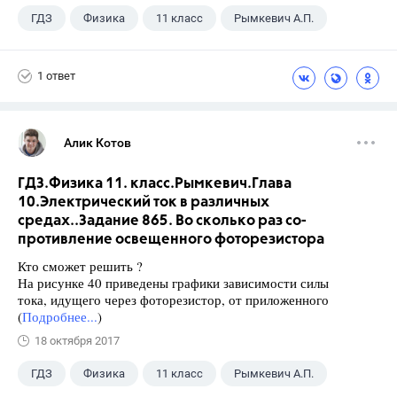
ГДЗ
Физика
11 класс
Рымкевич А.П.
1 ответ
Алик Котов
ГДЗ.Физика 11. класс.Рымкевич.Глава
10.Электрический ток в различных
средах..Задание 865. Во сколько раз со-
противление освещенного фоторезистора
Кто сможет решить ?
На рисунке 40 приведены графики зависимости силы
тока, идущего через фоторезистор, от приложенного
(
Подробнее...
)
18 октября 2017
ГДЗ
Физика
11 класс
Рымкевич А.П.