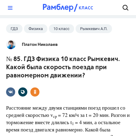
?
ГДЗ
Физика
10 класс
Рымкевич А.П.
Платон Николаев
№ 85. ГДЗ Физика 10 класс Рымкевич.
Какой была скорость поезда при
равномерном движении?
Расстояние между двумя станциями поезд прошел со
средней скоростью v
= 72 км/ч за t = 20 мин. Разгон и
cp
торможение вместе длились t
= 4 мин, а остальное
1
время поезд двигался равномерно. Какой была