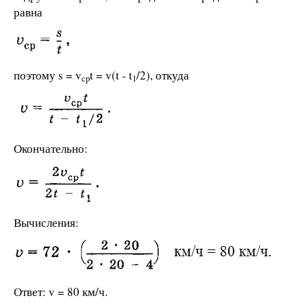
равна
поэтому s = v
t = v(t - t
/2), откуда
cp
1
Окончательно:
Вычисления:
Ответ: v = 80 км/ч.