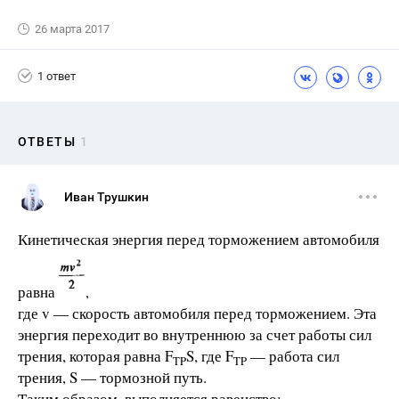
26 марта 2017
1 ответ
ОТВЕТЫ
1
Иван Трушкин
Кинетическая энергия перед торможением автомобиля
равна
,
где v — скорость автомобиля перед торможением. Эта
энергия переходит во внутреннюю за счет работы сил
трения, которая равна F
S, где F
— работа сил
TP
TP
трения, S — тормозной путь.
Таким обра­зом, выполняется равенство: