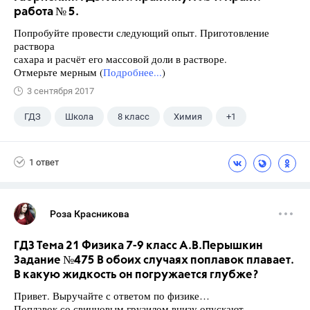
работа № 5.
Попробуйте провести следующий опыт. Приготовление
раствора
сахара и расчёт его массовой доли в растворе.
Отмерьте мерным (
Подробнее...
)
3 сентября 2017
ГДЗ
Школа
8 класс
Химия
+1
Габриелян О.С.
1 ответ
Роза Красникова
ГДЗ Тема 21 Физика 7-9 класс А.В.Перышкин
Задание №475 В обоих случаях поплавок плавает.
В какую жидкость он погружается глубже?
Привет. Выручайте с ответом по физике…
Поплавок со свинцовым грузилом внизу опускают