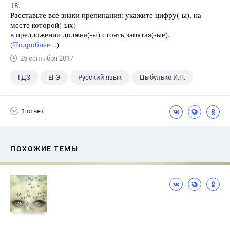
18.
Расставьте все знаки препинания: укажите цифру(-ы), на
месте которой(-ых)
в предложении должна(-ы) стоять запятая(-ые).
(
Подробнее...
)
25 сентября 2017
ГДЗ
ЕГЭ
Русский язык
Цыбулько И.П.
1 ответ
ПОХОЖИЕ ТЕМЫ