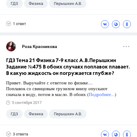
ГДЗ
Физика
Перышкин А.В.
Школа
+1
7 класс
1 ответ
Роза Красникова
ГДЗ Тема 21 Физика 7-9 класс А.В.Перышкин
Задание №475 В обоих случаях поплавок плавает.
В какую жидкость он погружается глубже?
Привет. Выручайте с ответом по физике…
Поплавок со свинцовым грузилом внизу опускают
сначала в воду, потом в масло. В обоих (
Подробнее...
)
5 сентября 2017
ГДЗ
Физика
Перышкин А.В.
Школа
+1
7 класс
3 ответа