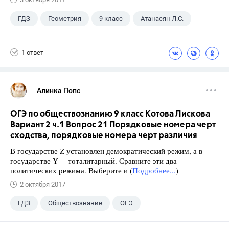
ГДЗ
Геометрия
9 класс
Атанасян Л.С.
1 ответ
Алинка Попс
ОГЭ по обществознанию 9 класс Котова Лискова
Вариант 2 ч.1 Вопрос 21 Порядковые номера черт
сходства, порядковые номера черт различия
В государстве Z установлен демократический режим, а в
государстве Y— тоталитарный. Сравните эти два
политических режима. Выберите и (
Подробнее...
)
2 октября 2017
ГДЗ
Обществознание
ОГЭ
9 класс
+2
Котова О.А.