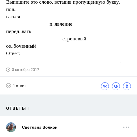
Выпишите это слово, вставив пропущенную букву.
пол..
гаться
п..явление
перед..вать
с..реневый
оз..боченный
Ответ:
_________________________________________ .
3 октября 2017
1 ответ
ОТВЕТЫ
1
Светлана Волкон