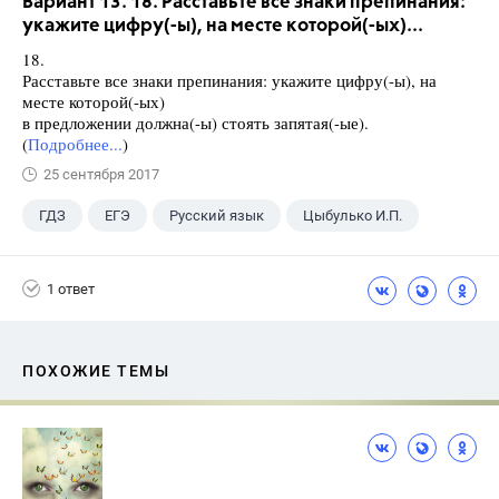
Вариант 13. 18. Расставьте все знаки препинания:
укажите цифру(-ы), на месте которой(-ых)...
18.
Расставьте все знаки препинания: укажите цифру(-ы), на
месте которой(-ых)
в предложении должна(-ы) стоять запятая(-ые).
(
Подробнее...
)
25 сентября 2017
ГДЗ
ЕГЭ
Русский язык
Цыбулько И.П.
1 ответ
ПОХОЖИЕ ТЕМЫ