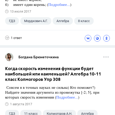
б) имеет один корень; (
Подробнее...
)
13 июля 2017
ГДЗ
Мордкович А.Г.
Алгебра
8 класс
1 ответ
Богдана Брюнеточкина
Когда скорость изменения функции будет
наибольшей или наименьшей? Алгебра 10-11
класс Колмогоров Упр 308
Совсем я в точных науках не сильна) Кто поможет?)
Найдите значения аргумента из промежутка [-2; 5], при
которых скорость изменения (
Подробнее...
)
1 августа 2017
ГДЗ
11 класс
Колмогоров А.Н.
Алгебра