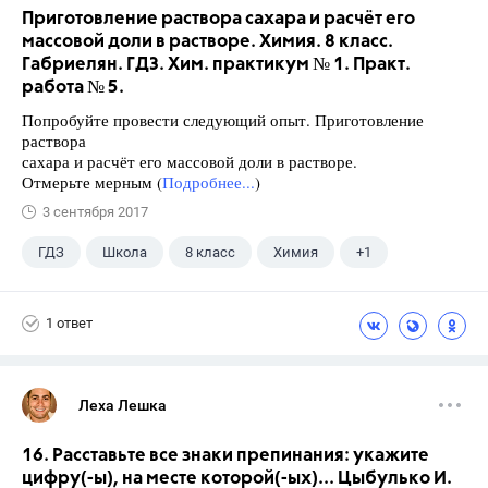
Приготовление раствора сахара и расчёт его
массовой доли в растворе. Химия. 8 класс.
Габриелян. ГДЗ. Хим. практикум № 1. Практ.
работа № 5.
Попробуйте провести следующий опыт. Приготовление
раствора
сахара и расчёт его массовой доли в растворе.
Отмерьте мерным (
Подробнее...
)
3 сентября 2017
ГДЗ
Школа
8 класс
Химия
+1
Габриелян О.С.
1 ответ
Леха Лешка
16. Расставьте все знаки препинания: укажите
цифру(-ы), на месте которой(-ых)... Цыбулько И.