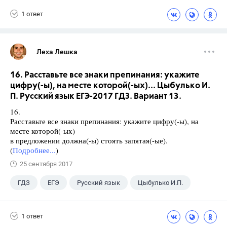
Габриелян О.С.
1 ответ
Леха Лешка
16. Расставьте все знаки препинания: укажите
цифру(-ы), на месте которой(-ых)... Цыбулько И.
П. Русский язык ЕГЭ-2017 ГДЗ. Вариант 13.
16.
Расставьте все знаки препинания: укажите цифру(-ы), на
месте которой(-ых)
в предложении должна(-ы) стоять запятая(-ые).
(
Подробнее...
)
25 сентября 2017
ГДЗ
ЕГЭ
Русский язык
Цыбулько И.П.
1 ответ