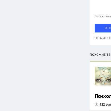
Можно вве
ОТ
Нажимая кн
ПОХОЖИЕ Т
Психо
122 во