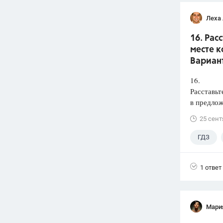
Леха
16. Рас
месте к
Вариант
16.
Расставьт
в предлож
25 сент
ГДЗ
1 ответ
Мари