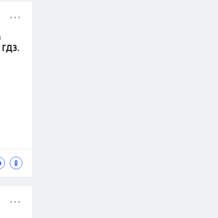
а
 ГДЗ.