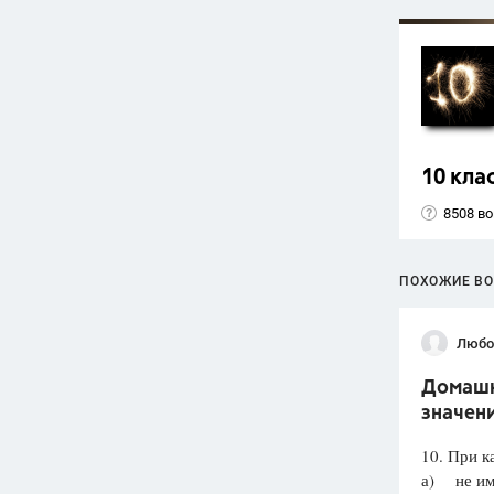
10 кла
8508 в
ПОХОЖИЕ В
Любо
Домашня
значени
10. При к
а) не им