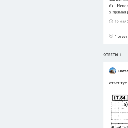
б) Исполь
Вузы
х прямая
1752
ответа
16 мая 
Олимпиады
82
ответа
1 ответ
Spotlight
1551
ответ
ОТВЕТЫ
1
ГИА
280
ответов
Ната
ответ тут