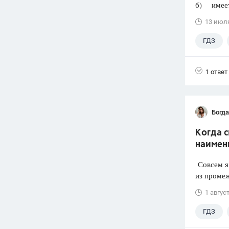
б) имеет 
13 июл
ГДЗ
1 ответ
Богд
Когда 
наимен
Совсем я 
из промеж
1 авгус
ГДЗ