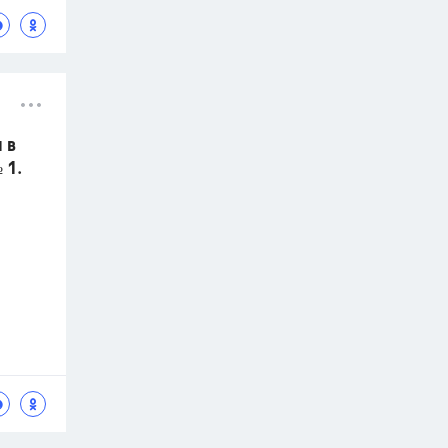
 в
 1.