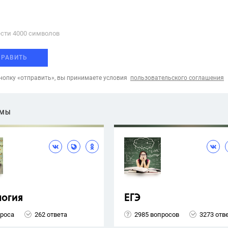
сти 4000 cимволов
ПРАВИТЬ
опку «отправить», вы принимаете условия
пользовательского соглашения
ЕМЫ
логия
ЕГЭ
проса
262 ответа
2985 вопросов
3273 отв