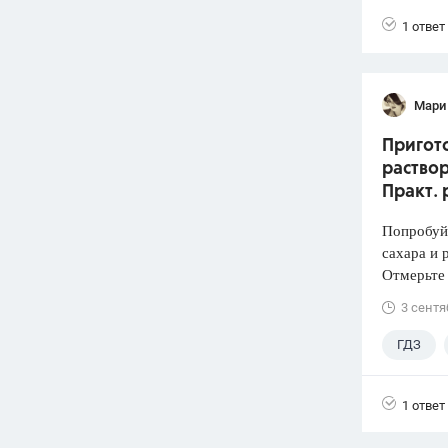
1 ответ
Мари
Пригото
раствор
Практ. 
Попробуй
сахара и 
Отмерьте
3 сентя
ГДЗ
1 ответ