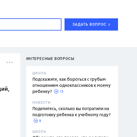
ЗАДАТЬ ВОПРОС
ИНТЕРЕСНЫЕ ВОПРОСЫ
ШКОЛА
Подскажите, как бороться с грубым
отношением одноклассников к моему
ций,
15
ребенку?
с,
7 класс,
НОВОСТИ
2 класс
Поделитесь, сколько вы потратили на
подготовку ребенка к учебному году?
8
.,
ШКОЛА
асян Л.С.,