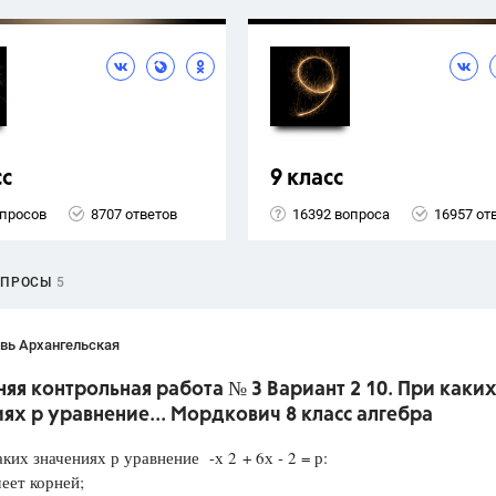
сс
9 класс
опросов
8707 ответов
16392 вопроса
16957 от
ОПРОСЫ
5
вь Архангельская
я контрольная работа № 3 Вариант 2 10. При каки
ях р уравнение... Мордкович 8 класс алгебра
аких значениях р уравнение -х 2 + 6х - 2 = р:
еет корней;