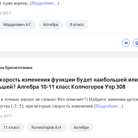
один корень; (
Подробнее...
)
я 2017
Мордкович А.Г.
Алгебра
8 класс
ана Брюнеточкина
скорость изменения функции будет наибольшей или
ьшей? Алгебра 10-11 класс Колмогоров Упр 308
в точных науках не сильна) Кто поможет?) Найдите значения аргу
утка [-2; 5], при которых скорость изменения (
Подробнее...
)
та 2017
11 класс
Колмогоров А.Н.
Алгебра