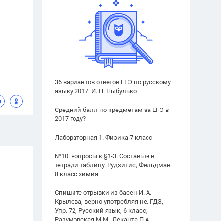
36 вариантов ответов ЕГЭ по русскому
языку 2017. И. П. Цыбулько
Средний балл по предметам за ЕГЭ в
2017 году?
Лабораторная 1. Физика 7 класс
№10. вопросы к §1-3. Составьте в
тетради таблицу. Рудзитис, Фельдман
8 класс химия
Спишите отрывки из басен И. А.
Крылова, верно употребляя не. ГДЗ,
Упр. 72, Русский язык, 6 класс,
Разумовская М.М., Леканта П.А.