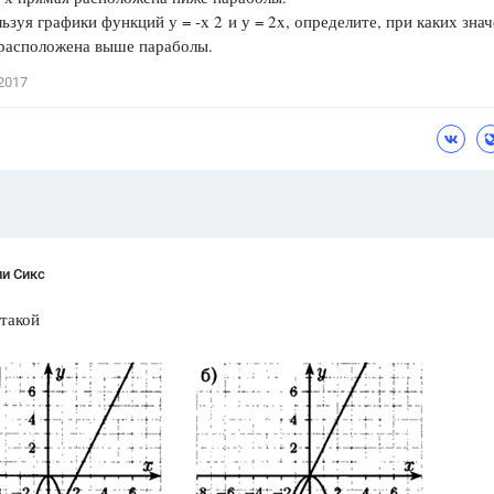
зуя графики функций у = -х 2 и у = 2x, определите, при каких зна
Цветков Л. А.
 расположена выше параболы.
Психология
2017
Отношения,
Любовь,
Красота,
Во
ПОКАЗАТЬ ВСЕ
ли Сикс
 такой