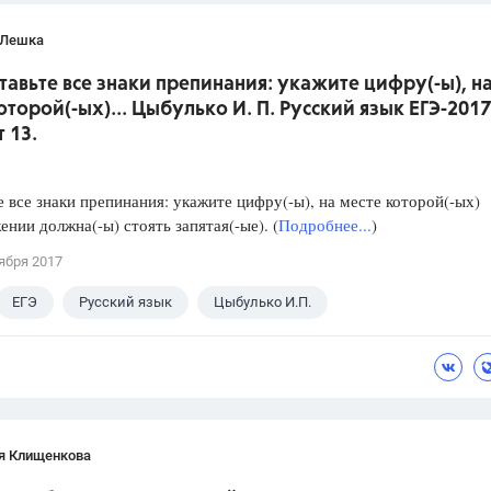
 Лешка
ставьте все знаки препинания: укажите цифру(-ы), н
оторой(-ых)... Цыбулько И. П. Русский язык ЕГЭ-2017
 13.
е все знаки препинания: укажите цифру(-ы), на месте которой(-ых)
ении должна(-ы) стоять запятая(-ые). (
Подробнее...
)
ября 2017
ЕГЭ
Русский язык
Цыбулько И.П.
я Клищенкова