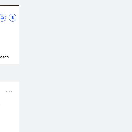
ветов
х