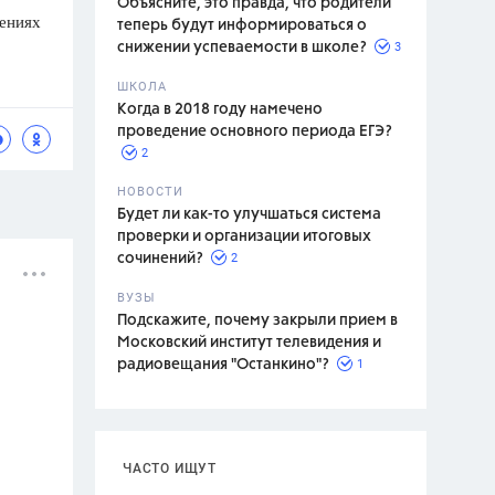
Объясните, это правда, что родители
чениях
теперь будут информироваться о
3
снижении успеваемости в школе?
ШКОЛА
спитание
Когда в 2018 году намечено
проведение основного периода ЕГЭ?
2
НОВОСТИ
Будет ли как-то улучшаться система
проверки и организации итоговых
2
сочинений?
ВУЗЫ
Подскажите, почему закрыли прием в
Московский институт телевидения и
1
радиовещания "Останкино"?
ЧАСТО ИЩУТ