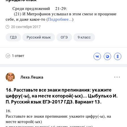
Среди предложений 21-29:
(21) И Митрофанов услышал в этом смехе и прощение
себе, и даже какое-то (
Подробнее...
)
20 сентября 2017
ГДЗ
Русский язык
ОГЭ
9 класс
+1
Васильевых И.П.
1 ответ
Леха Лешка
16. Расставьте все знаки препинания: укажите
цифру(-ы), на месте которой(-ых)... Цыбулько И.
П. Русский язык ЕГЭ-2017 ГДЗ. Вариант 13.
16.
Расставьте все знаки препинания: укажите цифру(-ы), на
месте которой(-ых)
в предложении должна(-ы) стоять запятая(-ые).