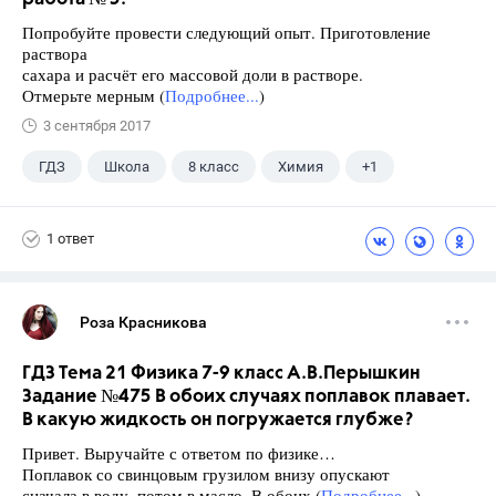
Попробуйте провести следующий опыт. Приготовление
раствора
сахара и расчёт его массовой доли в растворе.
Отмерьте мерным (
Подробнее...
)
3 сентября 2017
ГДЗ
Школа
8 класс
Химия
+1
Габриелян О.С.
1 ответ
Роза Красникова
ГДЗ Тема 21 Физика 7-9 класс А.В.Перышкин
Задание №475 В обоих случаях поплавок плавает.
В какую жидкость он погружается глубже?
Привет. Выручайте с ответом по физике…
Поплавок со свинцовым грузилом внизу опускают
сначала в воду, потом в масло. В обоих (
Подробнее...
)