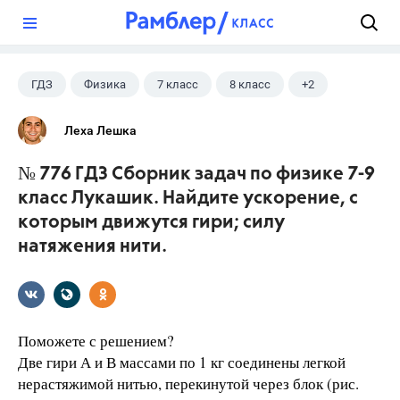
?
ГДЗ
Физика
7 класс
8 класс
+2
9 класс
Лукашик В.И.
Леха Лешка
№ 776 ГДЗ Сборник задач по физике 7-9
класс Лукашик. Найдите ускорение, с
которым движутся гири; силу
натяжения нити.
Поможете с решением?
Две гири А и В массами по 1 кг соединены легкой
нерастяжимой нитью, перекинутой через блок (рис.