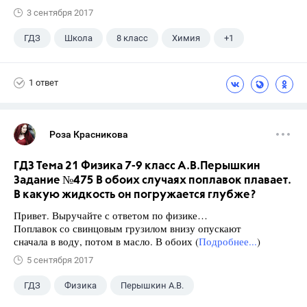
3 сентября 2017
ГДЗ
Школа
8 класс
Химия
+1
Габриелян О.С.
1 ответ
Роза Красникова
ГДЗ Тема 21 Физика 7-9 класс А.В.Перышкин
Задание №475 В обоих случаях поплавок плавает.
В какую жидкость он погружается глубже?
Привет. Выручайте с ответом по физике…
Поплавок со свинцовым грузилом внизу опускают
сначала в воду, потом в масло. В обоих (
Подробнее...
)
5 сентября 2017
ГДЗ
Физика
Перышкин А.В.