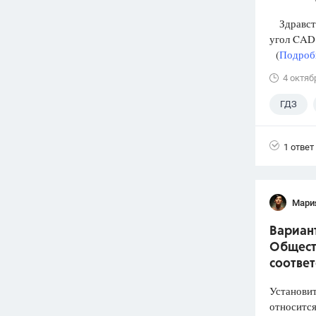
Здравств
угол CAD
(
Подробн
4 октяб
ГДЗ
1 ответ
Мари
Вариант
Общест
соответ
Установит
относится