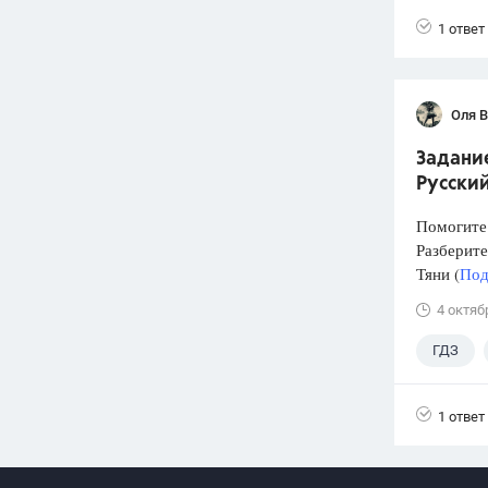
1 ответ
Оля 
Задание
Русский
Помогите 
Разберите
Тяни (
Под
4 октяб
ГДЗ
1 ответ