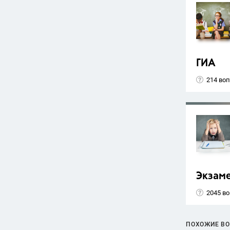
ГИА
214 во
Экзам
2045 в
ПОХОЖИЕ В