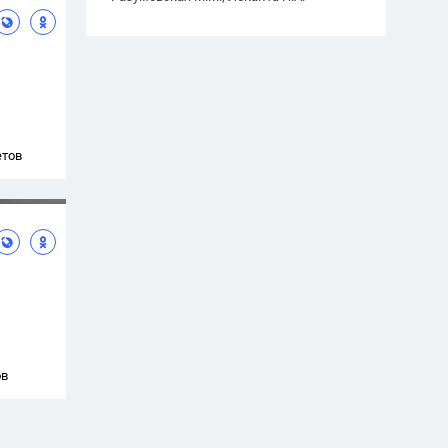
етов
ов