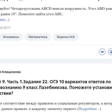
уйте! Четырехугольник ABCD вписан вокружность. Угол ABD рав
 равен 19°. Помогите найти угол АВС.
ее...
)
ря 2017
Экзамены
Математика
Ященко И.В.
я Клищенкова
 9. Часть 1.Задание 22. ОГЭ 10 вариантов ответов по
вознанию 9 класс Лазебникова. Поможете установи
ствия?
е соответствие между правилом и социальным регулятором, к кот
 данное правило: к каждому элементу первого (
Подробнее...
)