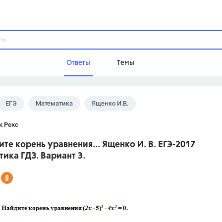
Ответы
Темы
ЕГЭ
Математика
Ященко И.В.
ы
Домашнее задание
Русский язык,
Химия,
Геометрия,
к Рекс
Обществознание,
Физика
ите корень уравнения... Ященко И. В. ЕГЭ-2017
Школа
ика ГДЗ. Вариант 3.
9 класс,
8 класс,
11 класс,
10 клас
6 класс,
4 класс,
5 класс,
1 класс,
Учебники
Разумовская М.М.,
Габриелян О.С
Рудзитис Г.Е.,
Цыбулько И.П.,
Атан