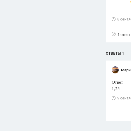
Вузы
1752
ответа
8 сентя
Олимпиады
82
ответа
1 ответ
Spotlight
1551
ответ
ОТВЕТЫ
1
ГИА
280
ответов
Мари
Ответ
1,25
9 сентя