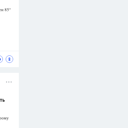
ен 85°
ть
орому