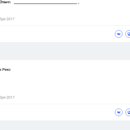
Цветков Л. А.
Психология
бря 2017
Отношения,
Любовь,
Красота,
Во
ПОКАЗАТЬ ВСЕ
к Рекс
бря 2017