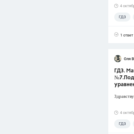
4 октяб
ГДЗ
Лазебни
1 ответ
Оля 
ГДЗ. Ма
№7.Под
уравне
Здравству
4 октяб
ГДЗ