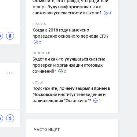
Объясните, это правда, что родители
теперь будут информироваться о
3
снижении успеваемости в школе?
ШКОЛА
спитание
Когда в 2018 году намечено
проведение основного периода ЕГЭ?
2
НОВОСТИ
Будет ли как-то улучшаться система
проверки и организации итоговых
2
сочинений?
ВУЗЫ
Подскажите, почему закрыли прием в
Московский институт телевидения и
1
радиовещания "Останкино"?
ЧАСТО ИЩУТ