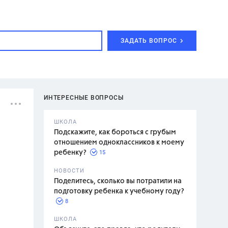
ЗАДАТЬ ВОПРОС
ИНТЕРЕСНЫЕ ВОПРОСЫ
ШКОЛА
Подскажите, как бороться с грубым
отношением одноклассников к моему
15
ребенку?
с,
7 класс,
НОВОСТИ
2 класс
Поделитесь, сколько вы потратили на
подготовку ребенка к учебному году?
8
.,
ШКОЛА
асян Л.С.,