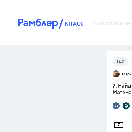
?
ГДЗ
Популярные тем
Мари
ГДЗ
67571
ответ
7. Найд
ЕГЭ
Математ
3273
ответа
ОГЭ
3460
ответов
ФИПИ
30
ответов