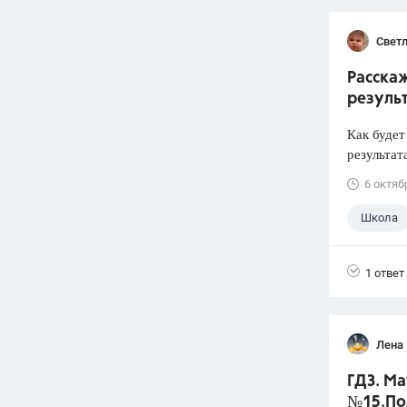
Свет
Расскаж
результ
Как будет
результат
6 октяб
Школа
1 ответ
Лена
ГДЗ. Ма
№15.По