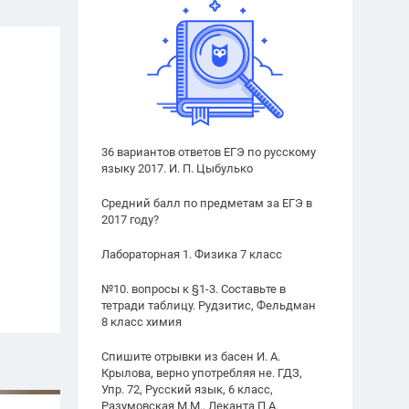
36 вариантов ответов ЕГЭ по русскому
языку 2017. И. П. Цыбулько
Средний балл по предметам за ЕГЭ в
2017 году?
Лабораторная 1. Физика 7 класс
№10. вопросы к §1-3. Составьте в
тетради таблицу. Рудзитис, Фельдман
8 класс химия
Спишите отрывки из басен И. А.
Крылова, верно употребляя не. ГДЗ,
Упр. 72, Русский язык, 6 класс,
Разумовская М.М., Леканта П.А.