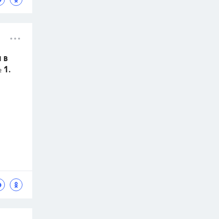
 в
 1.