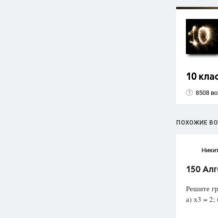
10 кла
8508 в
ПОХОЖИЕ В
Ники
150 Ал
Решите гр
а) х3 = 2; 