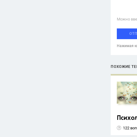
Можно вве
ОТ
Нажимая кн
ПОХОЖИЕ Т
Психо
122 во