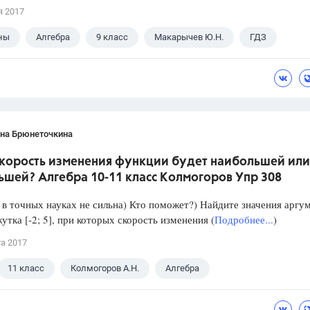
я 2017
ны
Алгебра
9 класс
Макарычев Ю.Н.
ГДЗ
ана Брюнеточкина
скорость изменения функции будет наибольшей или
ьшей? Алгебра 10-11 класс Колмогоров Упр 308
в точных науках не сильна) Кто поможет?) Найдите значения аргу
утка [-2; 5], при которых скорость изменения (
Подробнее...
)
та 2017
11 класс
Колмогоров А.Н.
Алгебра