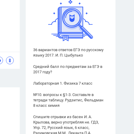
36 вариантов ответов ЕГЭ по русскому
языку 2017. И. П. Цыбулько
Средний балл по предметам за ЕГЭ в
2017 году?
Лабораторная 1. Физика 7 класс
№10. вопросы к §1-3. Составьте в
тетради таблицу. Рудзитис, Фельдман
8 класс химия
Спишите отрывки из басен И. А.
Крылова, верно употребляя не. ГДЗ,
Упр. 72, Русский язык, 6 класс,
Разумовская М.М., Леканта П.А.