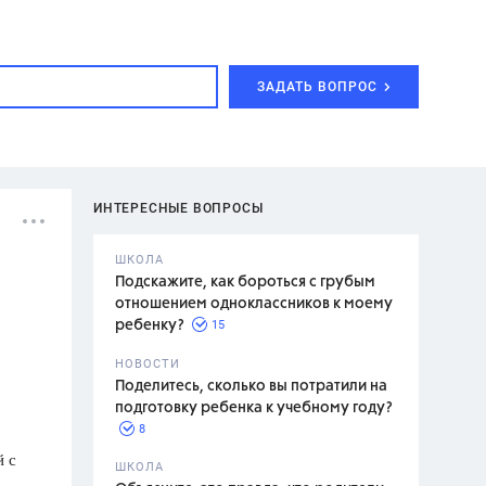
ЗАДАТЬ ВОПРОС
ИНТЕРЕСНЫЕ ВОПРОСЫ
ШКОЛА
Подскажите, как бороться с грубым
отношением одноклассников к моему
15
ребенку?
с,
7 класс,
НОВОСТИ
2 класс
Поделитесь, сколько вы потратили на
подготовку ребенка к учебному году?
8
й с
.,
ШКОЛА
асян Л.С.,