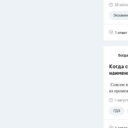
28 июн
Экзаме
1 ответ
Богд
Когда 
наимен
Совсем я 
из промеж
1 авгус
ГДЗ