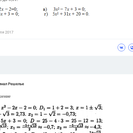
Цветков Л. А.
Психология
Отношения,
Любовь,
Красота,
Во
ля 2017
ПОКАЗАТЬ ВСЕ
инал Решелье
шение