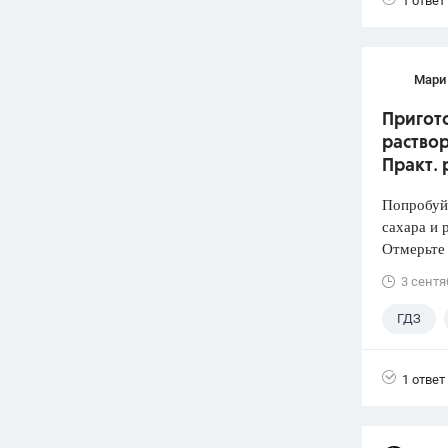
1 ответ
Мари
Пригото
раствор
Практ. 
Попробуй
сахара и 
Отмерьте
3 сентя
ГДЗ
1 ответ