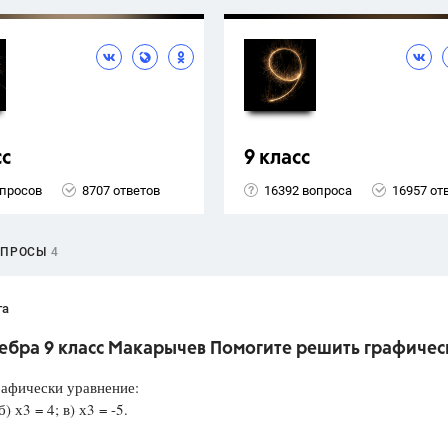
сс
9 класс
опросов
8707 ответов
16392 вопроса
16957 от
ОПРОСЫ
4
та
гебра 9 класс Макарычев Помогите решить графичес
афически уравнение:
б) х3 = 4; в) х3 = -5.