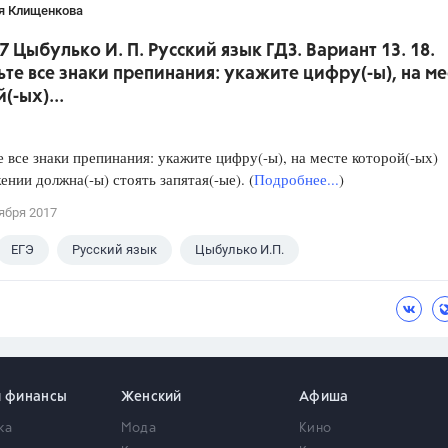
я Клищенкова
7 Цыбулько И. П. Русский язык ГДЗ. Вариант 13. 18.
ьте все знаки препинания: укажите цифру(-ы), на ме
(-ых)...
е все знаки препинания: укажите цифру(-ы), на месте которой(-ых)
ении должна(-ы) стоять запятая(-ые). (
Подробнее...
)
ября 2017
ЕГЭ
Русский язык
Цыбулько И.П.
и финансы
Женский
Афиша
ка
Мода
Кино