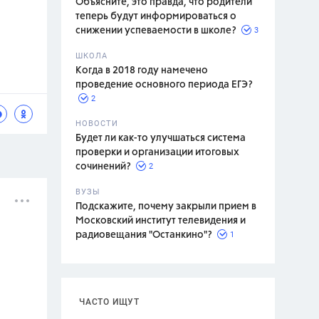
Объясните, это правда, что родители
теперь будут информироваться о
3
снижении успеваемости в школе?
ШКОЛА
спитание
Когда в 2018 году намечено
проведение основного периода ЕГЭ?
2
НОВОСТИ
Будет ли как-то улучшаться система
проверки и организации итоговых
2
сочинений?
ВУЗЫ
Подскажите, почему закрыли прием в
Московский институт телевидения и
1
радиовещания "Останкино"?
ЧАСТО ИЩУТ