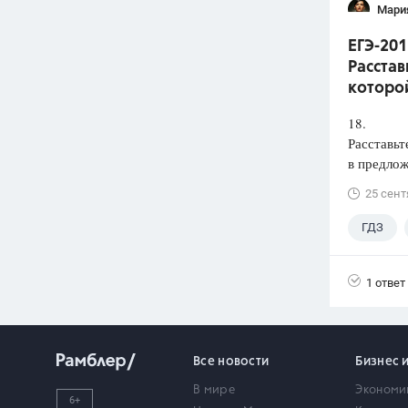
Мари
ЕГЭ-201
Расстав
которой
18.
Расставьт
в предлож
25 сент
ГДЗ
1 ответ
Все новости
Бизнес 
В мире
Экономи
6+