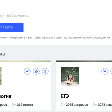
сти 4000 cимволов
ПРАВИТЬ
опку «отправить», вы принимаете условия
пользовательского соглашения
ЕМЫ
логия
ЕГЭ
проса
262 ответа
2985 вопросов
3273 отв