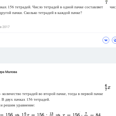
Цветков Л. А.
чках 156 тетрадей. Число тетрадей в одной пачке составляет
чис
другой пачки. Сколько тетрадей в каждой пачке?
Психология
Отношения,
Любовь,
Красота,
Во
а 2017
ПОКАЗАТЬ ВСЕ
ира Малова
 количество тетрадей во второй пачке, тогда в первой пачке
 В двух пачках 156 тетрадей.
 и решим уравнение: