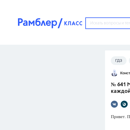
?
ГДЗ
Популярные тем
Конст
ГДЗ
67571
ответ
№ 641 М
ЕГЭ
каждой
3273
ответа
ОГЭ
3460
ответов
Привет. 
ФИПИ
30
ответов