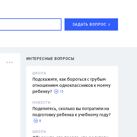
ЗАДАТЬ ВОПРОС
ИНТЕРЕСНЫЕ ВОПРОСЫ
ШКОЛА
Подскажите, как бороться с грубым
отношением одноклассников к моему
15
ребенку?
с,
7 класс,
НОВОСТИ
2 класс
Поделитесь, сколько вы потратили на
подготовку ребенка к учебному году?
8
.,
ШКОЛА
асян Л.С.,