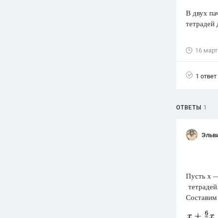
В двух па
Вузы
тетрадей 
1752
ответа
Олимпиады
16 март
82
ответа
Spotlight
1 ответ
1551
ответ
ГИА
280
ответов
ОТВЕТЫ
1
Эльв
Пусть х —
тетрадей.
Составим