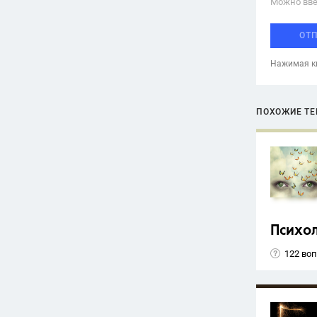
Можно вве
ОТ
Нажимая кн
ПОХОЖИЕ Т
Психо
122 во