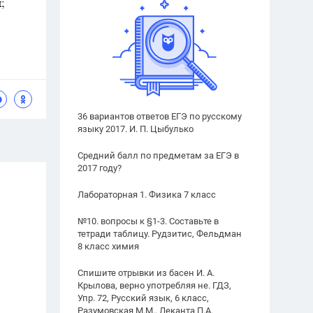
36 вариантов ответов ЕГЭ по русскому
языку 2017. И. П. Цыбулько
Средний балл по предметам за ЕГЭ в
2017 году?
Лабораторная 1. Физика 7 класс
№10. вопросы к §1-3. Составьте в
тетради таблицу. Рудзитис, Фельдман
8 класс химия
Спишите отрывки из басен И. А.
Крылова, верно употребляя не. ГДЗ,
Упр. 72, Русский язык, 6 класс,
Разумовская М.М., Леканта П.А.