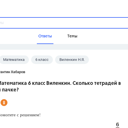
Ответы
Темы
Математика
6 класс
Виленкин Н.Я.
ы
Домашнее задание
Русский язык,
Химия,
Геометрия,
антин Хабаров
Обществознание,
Физика
атематика 6 класс Виленкин. Сколько тетрадей в
Школа
 пачке?
9 класс,
8 класс,
11 класс,
10 клас
6 класс,
4 класс,
5 класс,
1 класс,
Учебники
Помогите с решением!
Разумовская М.М.,
Габриелян О.С
Рудзитис Г.Е.,
Цыбулько И.П.,
Атан