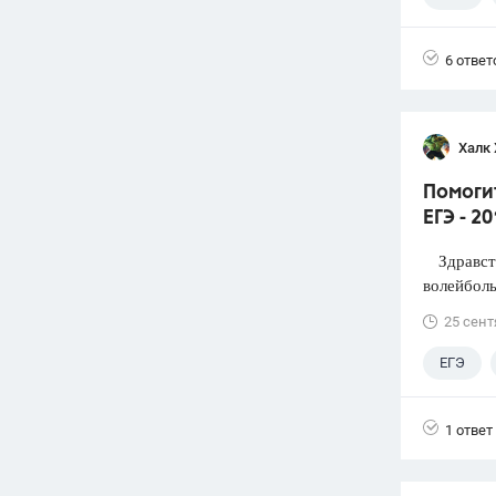
6 ответ
Халк 
Помоги
ЕГЭ - 2
Здравств
волейболь
25 сент
ЕГЭ
1 ответ