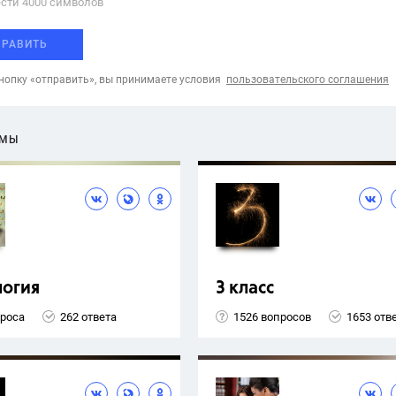
сти 4000 cимволов
ПРАВИТЬ
опку «отправить», вы принимаете условия
пользовательского соглашения
ЕМЫ
логия
3 класс
проса
262 ответа
1526 вопросов
1653 отв