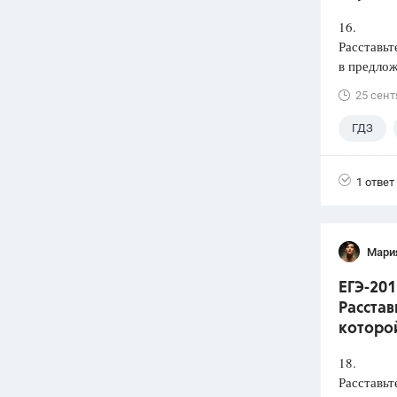
16.
Расставьт
в предлож
25 сент
ГДЗ
1 ответ
Мари
ЕГЭ-201
Расстав
которой
18.
Расставьт