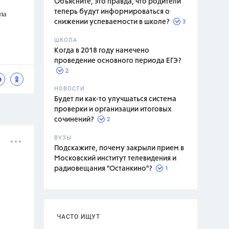
Объясните, это правда, что родители
ла
теперь будут информироваться о
3
снижении успеваемости в школе?
ШКОЛА
спитание
Когда в 2018 году намечено
проведение основного периода ЕГЭ?
2
НОВОСТИ
Будет ли как-то улучшаться система
проверки и организации итоговых
2
сочинений?
ВУЗЫ
Подскажите, почему закрыли прием в
Московский институт телевидения и
1
радиовещания "Останкино"?
ЧАСТО ИЩУТ