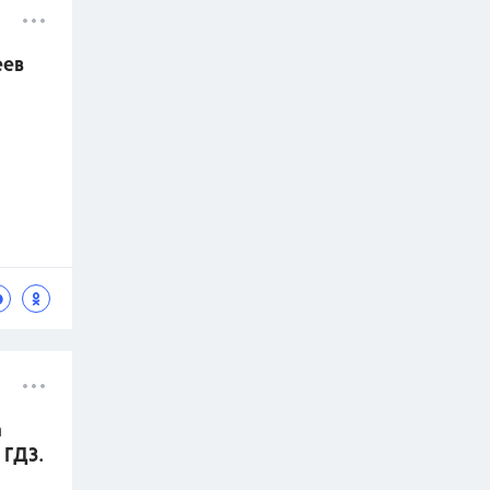
еев
а
 ГДЗ.