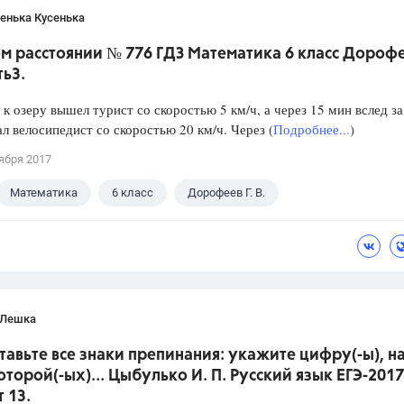
енька Кусенька
м расстоянии № 776 ГДЗ Математика 6 класс Дороф
ть3.
 к озеру вышел турист со скоростью 5 км/ч, а через 15 мин вслед за
л велосипедист со скоростью 20 км/ч. Через (
Подробнее...
)
ября 2017
Математика
6 класс
Дорофеев Г. В.
 Лешка
ставьте все знаки препинания: укажите цифру(-ы), н
оторой(-ых)... Цыбулько И. П. Русский язык ЕГЭ-2017
 13.