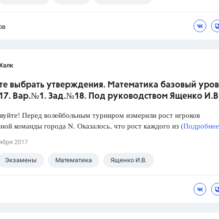
ов
Халк
те выбрать утверждения. Математика базовый уров
017. Вар.№1. Зад.№18. Под руководством Ященко И.В
уйте! Перед волейбольным турниром измерили рост игроков
ной команды города N. Оказалось, что рост каждого из (
Подробнее.
ября 2017
Экзамены
Математика
Ященко И.В.