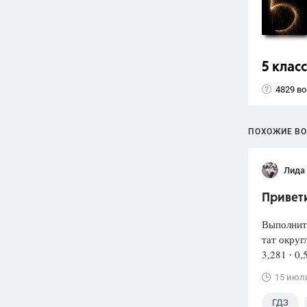
5 класс
4829 в
ПОХОЖИЕ В
Лида
Привети
Выполнит
тат округ
3,281 ∙ 0,
15 июл
ГДЗ