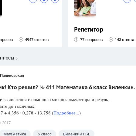
Репетитор
опросов
4947 ответов
77 вопросов
143 ответа
ОПРОСЫ
5
 Паниковская
к! Кто решил? № 411 Математика 6 класс Виленкин.
е вычисления с помощью микрокалькулятора и резуль-
лите до тысячных:
57 + 4,356 ∙ 0,278 - 13,758 (
Подробнее...
)
я 2017
Математика
6 класс
Виленкин Н.Я.