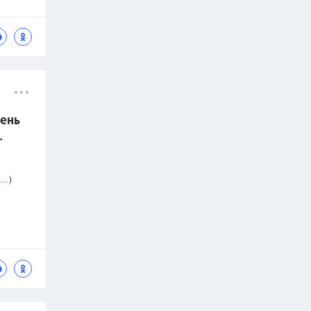
ень
.
..
)