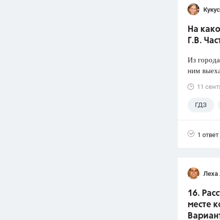
Кукус
На како
Г.В. Час
Из города
ним выеха
11 сент
ГДЗ
1 ответ
Леха
16. Рас
месте к
Вариант