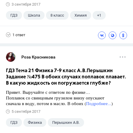
3 сентября 2017
ГДЗ
Школа
8 класс
Химия
+1
Габриелян О.С.
1 ответ
Роза Красникова
ГДЗ Тема 21 Физика 7-9 класс А.В.Перышкин
Задание №475 В обоих случаях поплавок плавает.
В какую жидкость он погружается глубже?
Привет. Выручайте с ответом по физике…
Поплавок со свинцовым грузилом внизу опускают
сначала в воду, потом в масло. В обоих (
Подробнее...
)
5 сентября 2017
ГДЗ
Физика
Перышкин А.В.