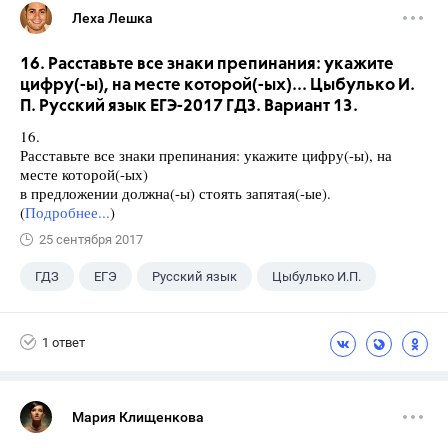
Леха Лешка
16. Расставьте все знаки препинания: укажите
цифру(-ы), на месте которой(-ых)... Цыбулько И.
П. Русский язык ЕГЭ-2017 ГДЗ. Вариант 13.
16.
Расставьте все знаки препинания: укажите цифру(-ы), на
месте которой(-ых)
в предложении должна(-ы) стоять запятая(-ые).
(
Подробнее...
)
25 сентября 2017
ГДЗ
ЕГЭ
Русский язык
Цыбулько И.П.
1 ответ
Мария Клищенкова