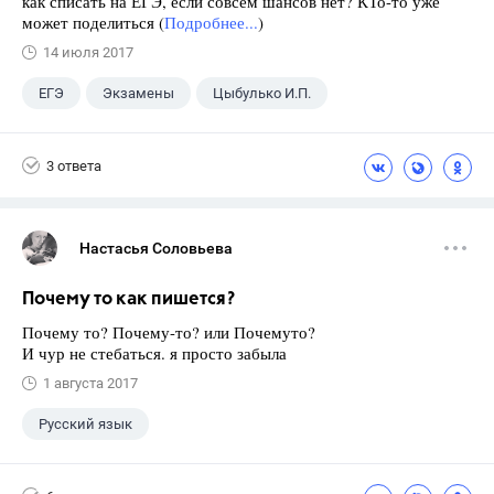
как списать на ЕГЭ, если совсем шансов нет? КТо-то уже
может поделиться (
Подробнее...
)
14 июля 2017
ЕГЭ
Экзамены
Цыбулько И.П.
3 ответа
Настасья Соловьева
Почему то как пишется?
Почему то? Почему-то? или Почемуто?
И чур не стебаться. я просто забыла
1 августа 2017
Русский язык