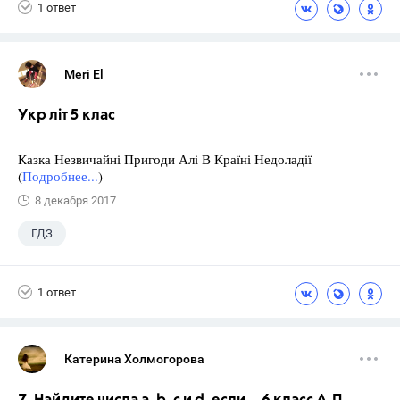
1 ответ
Meri El
Укр літ 5 клас
Казка Незвичайні Пригоди Алі В Країні Недоладії
(
Подробнее...
)
8 декабря 2017
ГДЗ
1 ответ
Катерина Холмогорова