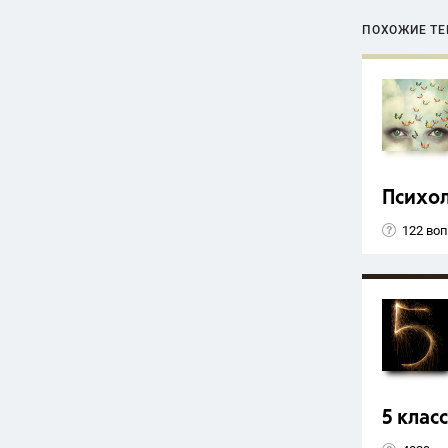
ПОХОЖИЕ Т
Психо
122 во
5 класс