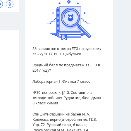
36 вариантов ответов ЕГЭ по русскому
языку 2017. И. П. Цыбулько
Средний балл по предметам за ЕГЭ в
2017 году?
Лабораторная 1. Физика 7 класс
№10. вопросы к §1-3. Составьте в
тетради таблицу. Рудзитис, Фельдман
8 класс химия
Спишите отрывки из басен И. А.
Крылова, верно употребляя не. ГДЗ,
Упр. 72, Русский язык, 6 класс,
Разумовская М.М., Леканта П.А.