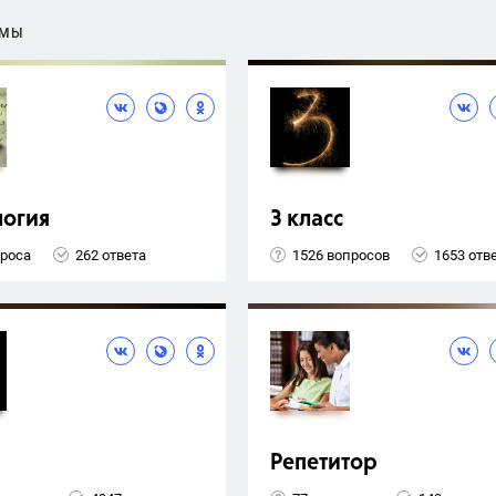
ЕМЫ
логия
3 класс
проса
262 ответа
1526 вопросов
1653 отв
Репетитор