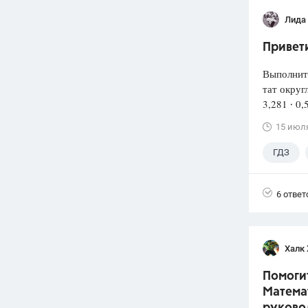
Лида
Привети
Выполнит
тат округ
3,281 ∙ 0,
15 июл
ГДЗ
6 ответ
Халк 
Помогит
Математ