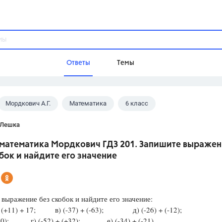
Ответы
Темы
Мордкович А.Г.
Математика
6 класс
ы
Домашнее задание
Русский язык,
Химия,
Геометрия,
 Лешка
Обществознание,
Физика
с математика Мордкович ГДЗ 201. Запишите выраже
Школа
бок и найдите его значение
9 класс,
8 класс,
11 класс,
10 клас
6 класс,
4 класс,
5 класс,
1 класс,
Учебники
выражение без скобок и найдите его значение:
(+11) + 17; в) (-37) + (-63); д) (-26) + (-12);
Разумовская М.М.,
Габриелян О.С
(-30); г) (-52) + (+32); е) (-34) + (-21).
Рудзитис Г.Е.,
Цыбулько И.П.,
Атан