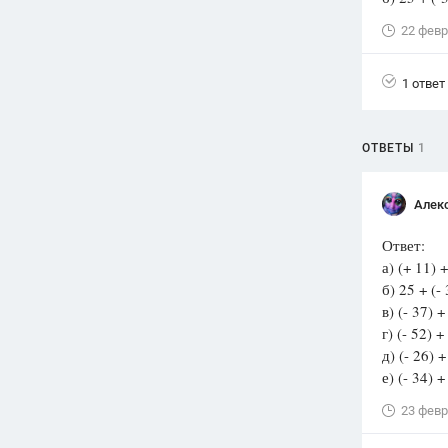
22 февр
Вузы
1752
ответа
1 ответ
Олимпиады
82
ответа
Spotlight
ОТВЕТЫ
1
1551
ответ
ГИА
Алек
280
ответов
Ответ:
а) (+ 11) 
б) 25 + (- 
в) (- 37) +
г) (- 52) +
д) (- 26) +
е) (- 34) +
23 февр