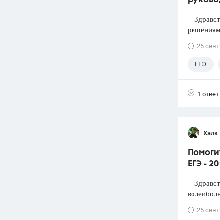
руково
Здравств
решениями
25 сент
ЕГЭ
1 ответ
Халк 
Помоги
ЕГЭ - 2
Здравств
волейболь
25 сент