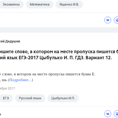
Экзамены
Математика
Ященко И.В.
сей Дедушев
ишите слово, в котором на месте пропуска пишется 
кий язык ЕГЭ-2017 Цыбулько И. П. ГДЗ. Вариант 12.
слово, в котором на месте пропуска пишется буква Е.
, шь (
Подробнее...
)
ября 2017
ЕГЭ
Русский язык
Цыбулько И.П.
а