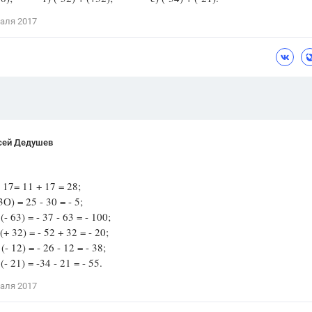
Цветков Л. А.
аля 2017
Психология
Отношения,
Любовь,
Красота,
Во
ПОКАЗАТЬ ВСЕ
сей Дедушев
+ 17= 11 + 17 = 28;
3О) = 25 - 30 = - 5;
 (- 63) = - 37 - 63 = - 100;
 (+ 32) = - 52 + 32 = - 20;
 (- 12) = - 26 - 12 = - 38;
 (- 21) = -34 - 21 = - 55.
аля 2017