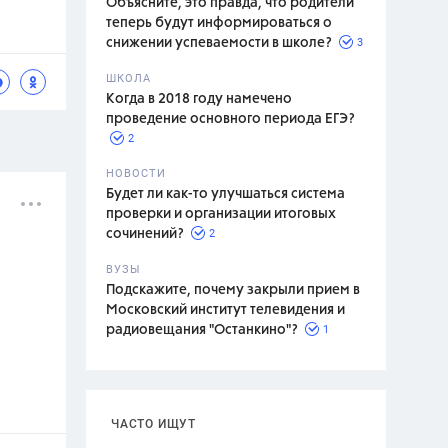
Объясните, это правда, что родители
теперь будут информироваться о
3
снижении успеваемости в школе?
ШКОЛА
спитание
Когда в 2018 году намечено
проведение основного периода ЕГЭ?
2
НОВОСТИ
Будет ли как-то улучшаться система
проверки и организации итоговых
2
сочинений?
ВУЗЫ
Подскажите, почему закрыли прием в
Московский институт телевидения и
1
радиовещания "Останкино"?
ЧАСТО ИЩУТ