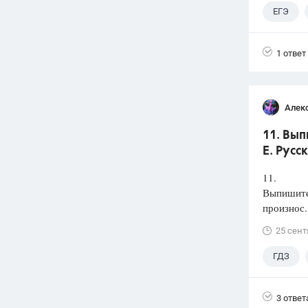
ЕГЭ
1 ответ
Алек
11. Вып
Е. Русс
11.
Выпишите 
произнос.
25 сент
ГДЗ
3 ответ