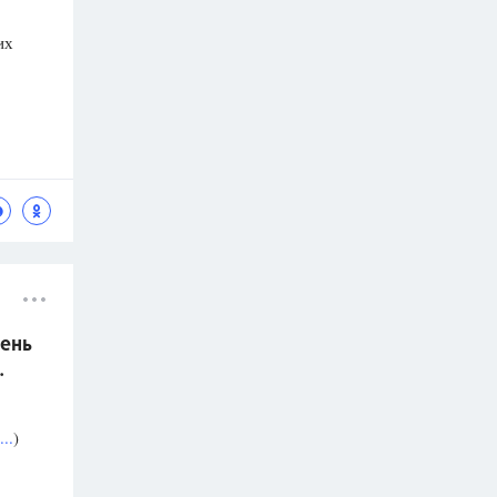
их
ень
.
..
)