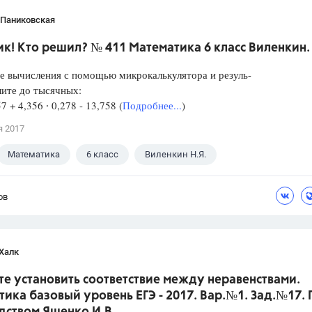
 Паниковская
к! Кто решил? № 411 Математика 6 класс Виленкин.
е вычисления с помощью микрокалькулятора и резуль-
лите до тысячных:
57 + 4,356 ∙ 0,278 - 13,758 (
Подробнее...
)
я 2017
Математика
6 класс
Виленкин Н.Я.
ов
Халк
е установить соответствие между неравенствами.
ика базовый уровень ЕГЭ - 2017. Вар.№1. Зад.№17.