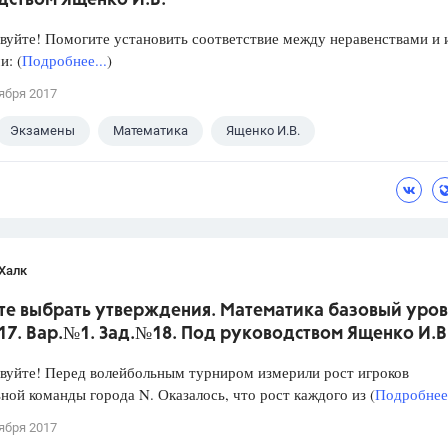
дством Ященко И.В.
уйте! Помогите установить соответствие между неравенствами и 
: (
Подробнее...
)
ября 2017
Экзамены
Математика
Ященко И.В.
Халк
те выбрать утверждения. Математика базовый уров
017. Вар.№1. Зад.№18. Под руководством Ященко И.В
уйте! Перед волейбольным турниром измерили рост игроков
ной команды города N. Оказалось, что рост каждого из (
Подробнее.
ября 2017