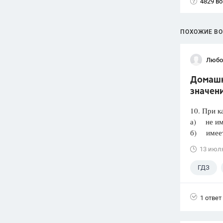
4829 в
ПОХОЖИЕ В
Любо
Домашня
значени
10. При к
а) не им
б) имеет 
13 июл
ГДЗ
1 ответ