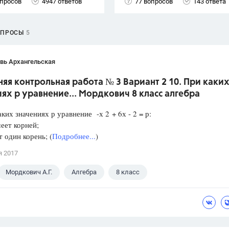
опросов
4947 ответов
77 вопросов
143 ответа
ОПРОСЫ
5
вь Архангельская
я контрольная работа № 3 Вариант 2 10. При каки
ях р уравнение... Мордкович 8 класс алгебра
аких значениях р уравнение -х 2 + 6х - 2 = р:
еет корней;
один корень; (
Подробнее...
)
я 2017
Мордкович А.Г.
Алгебра
8 класс