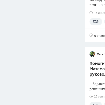
3,281 ∙ 0,
15 июл
ГДЗ
6 ответ
Халк 
Помогит
Математ
руково
Здравств
решениями
25 сент