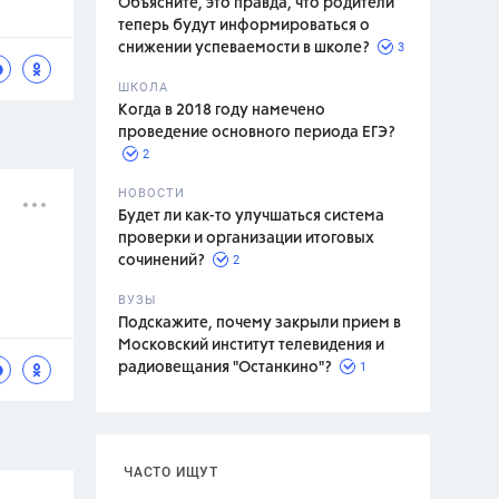
Объясните, это правда, что родители
теперь будут информироваться о
3
снижении успеваемости в школе?
ШКОЛА
спитание
Когда в 2018 году намечено
проведение основного периода ЕГЭ?
2
НОВОСТИ
Будет ли как-то улучшаться система
проверки и организации итоговых
2
сочинений?
ВУЗЫ
Подскажите, почему закрыли прием в
Московский институт телевидения и
1
радиовещания "Останкино"?
ЧАСТО ИЩУТ