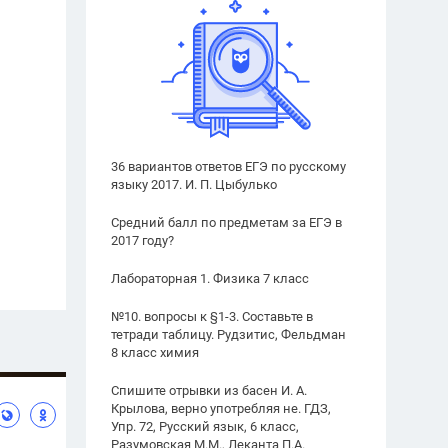
36 вариантов ответов ЕГЭ по русскому
языку 2017. И. П. Цыбулько
Средний балл по предметам за ЕГЭ в
2017 году?
Лабораторная 1. Физика 7 класс
№10. вопросы к §1-3. Составьте в
тетради таблицу. Рудзитис, Фельдман
8 класс химия
Спишите отрывки из басен И. А.
Крылова, верно употребляя не. ГДЗ,
Упр. 72, Русский язык, 6 класс,
Разумовская М.М., Леканта П.А.