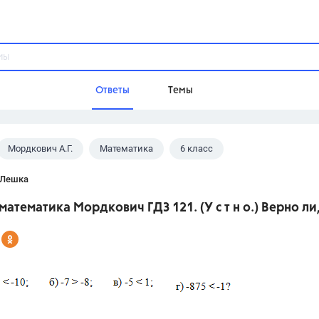
Ответы
Темы
Мордкович А.Г.
Математика
6 класс
ы
Домашнее задание
Русский язык,
Химия,
Геометрия,
 Лешка
Обществознание,
Физика
 математика Мордкович ГДЗ 121. (У с т н о.) Верно ли
Школа
9 класс,
8 класс,
11 класс,
10 клас
6 класс,
4 класс,
5 класс,
1 класс,
Учебники
Разумовская М.М.,
Габриелян О.С
Рудзитис Г.Е.,
Цыбулько И.П.,
Атан