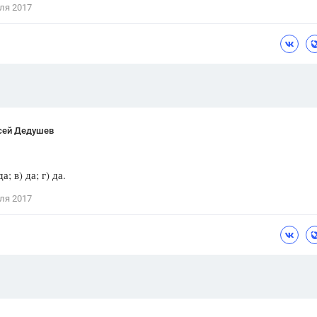
ля 2017
Цветков Л. А.
Психология
Отношения,
Любовь,
Красота,
Во
ПОКАЗАТЬ ВСЕ
сей Дедушев
да; в) да; г) да.
ля 2017