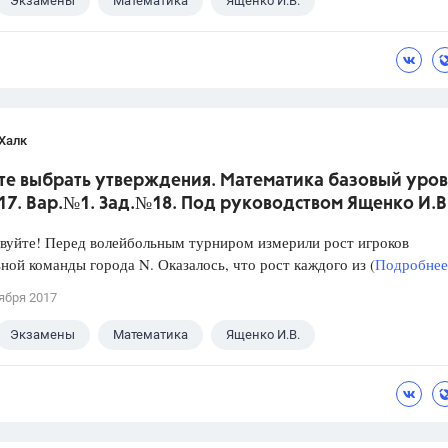
Экзамены
Математика
Ященко И.В.
Халк
те выбрать утверждения. Математика базовый уров
017. Вар.№1. Зад.№18. Под руководством Ященко И.В
уйте! Перед волейбольным турниром измерили рост игроков
ной команды города N. Оказалось, что рост каждого из (
Подробнее.
ября 2017
Экзамены
Математика
Ященко И.В.