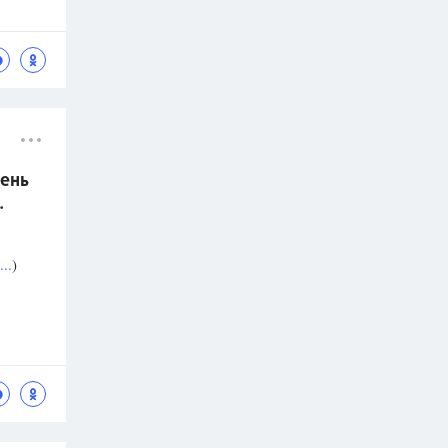
ень
.
..
)