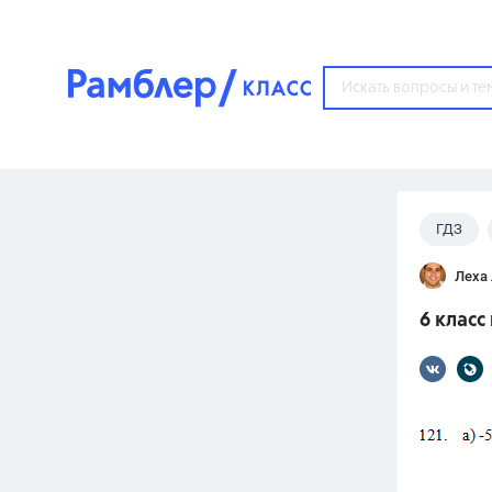
?
ГДЗ
Популярные тем
Леха
ГДЗ
67571
ответ
6 класс
ЕГЭ
3273
ответа
ОГЭ
3460
ответов
ФИПИ
30
ответов