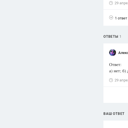
29 апре
Вузы
1752
ответа
1 ответ
Олимпиады
82
ответа
ОТВЕТЫ
1
Spotlight
1551
ответ
Алек
ГИА
280
ответов
Ответ:
а) нет; б) 
29 апре
ВАШ ОТВЕТ