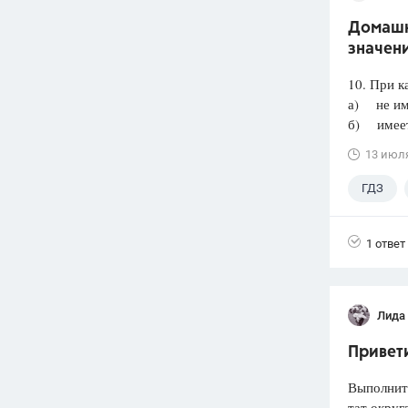
Домашня
значени
10. При к
а) не им
б) имеет 
13 июл
ГДЗ
1 ответ
Лида
Привети
Выполнит
тат округ