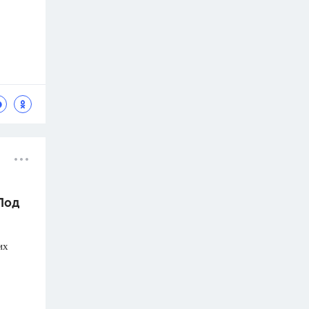
 Под
их