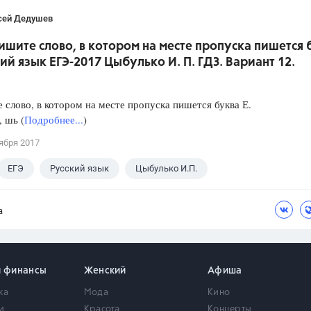
сей Дедушев
ишите слово, в котором на месте пропуска пишется 
кий язык ЕГЭ-2017 Цыбулько И. П. ГДЗ. Вариант 12.
слово, в котором на месте пропуска пишется буква Е.
, шь (
Подробнее...
)
ября 2017
ЕГЭ
Русский язык
Цыбулько И.П.
а
и финансы
Женский
Афиша
ка
Мода
Кино
и
Красота
Концерты