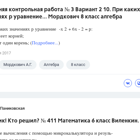
я контрольная работа № 3 Вариант 2 10. При каки
ях р уравнение... Мордкович 8 класс алгебра
аких значениях р уравнение -х 2 + 6х - 2 = р:
еет корней;
один корень; (
Подробнее...
)
я 2017
Мордкович А.Г.
Алгебра
8 класс
 Паниковская
к! Кто решил? № 411 Математика 6 класс Виленкин.
е вычисления с помощью микрокалькулятора и резуль-
лите до тысячных: