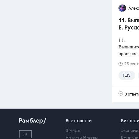
Алек
11. Вып
Е. Русс
11.
Выпишите 
произнос.
25 сент
ГДЗ
3 ответ
Все новости
Бизнес 
В мире
Экономи
6+
Новости Москвы
Компани