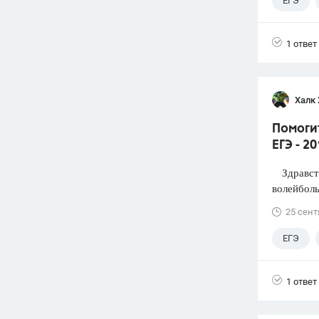
ЕГЭ
1 ответ
Халк 
Помоги
ЕГЭ - 2
Здравств
волейболь
25 сент
ЕГЭ
1 ответ