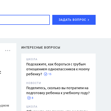
ЗАДАТЬ ВОПРОС
ИНТЕРЕСНЫЕ ВОПРОСЫ
ШКОЛА
Подскажите, как бороться с грубым
отношением одноклассников к моему
с
15
ребенку?
с,
7 класс,
НОВОСТИ
2 класс
Поделитесь, сколько вы потратили на
подготовку ребенка к учебному году?
8
 одном
.,
ШКОЛА
асян Л.С.,