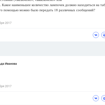
. Какое наименьшее количество лампочек должно находиться на таб
Цветков Л. А.
его помощью можно было передать 18 различных сообщений?
Психология
Отношения,
Любовь,
Красота,
Во
бря 2017
ПОКАЗАТЬ ВСЕ
ьда Иванова
бря 2017