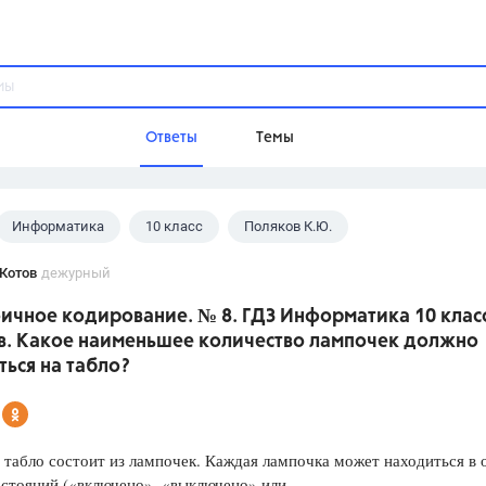
Ответы
Темы
Информатика
10 класс
Поляков К.Ю.
ы
Домашнее задание
Русский язык,
Химия,
Геометрия,
Котов
дежурный
Обществознание,
Физика
оичное кодирование. № 8. ГДЗ Информатика 10 клас
Школа
в. Какое наименьшее количество лампочек должно
9 класс,
8 класс,
11 класс,
10 клас
ься на табло?
6 класс,
4 класс,
5 класс,
1 класс,
Учебники
табло состоит из лампочек. Каждая лампочка может находиться в
Разумовская М.М.,
Габриелян О.С
остояний («включено», «выключено» или
Рудзитис Г.Е.,
Цыбулько И.П.,
Атан