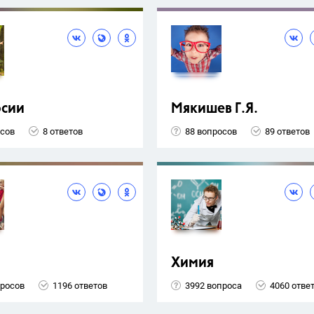
рсии
Мякишев Г.Я.
осов
8 ответов
88 вопросов
89 ответов
Химия
просов
1196 ответов
3992 вопроса
4060 отве