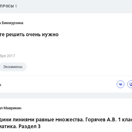
ОПРОСЫ
5
а Бикмурзина
те решить очень нужно
бря 2017
Экзамены
а
лл Маврикин
дини линиями равные множества. Горячев А.В. 1 кла
атика. Раздел 3