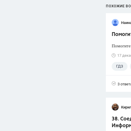
ПОХОЖИЕ В
Наин
Помоги
Помогите
17 дека
ГДЗ
3 ответ
Кири
38. Сое
Информ