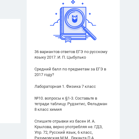
36 вариантов ответов ЕГЭ по русскому
языку 2017. И. П. Цыбулько
Средний балл по предметам за ЕГЭ в
2017 году?
Лабораторная 1. Физика 7 класс
№10. вопросы к §1-3. Составьте в
тетради таблицу. Рудзитис, Фельдман
8 класс химия
Спишите отрывки из басен И. А.
Крылова, верно употребляя не. ГДЗ,
Упр. 72, Русский язык, 6 класс,
Разумовская М.М., Леканта П.А.