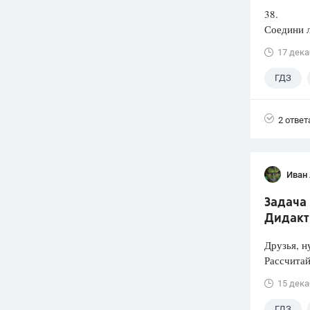
38.
Соедини л
17 дека
ГДЗ
2 ответ
Иван
Задача 
Дидакти
Друзья, н
Рассчитай
15 дека
ГДЗ