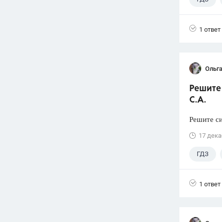
1 ответ
Ольга
Решите 
С.А.
Решите си
17 дека
ГДЗ
1 ответ