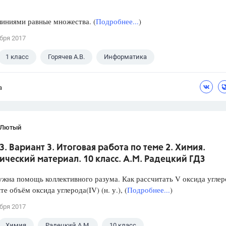
иниями равные множества. (
Подробнее...
)
бря 2017
1 класс
Горячев А.В.
Информатика
а
 Лютый
3. Вариант 3. Итоговая работа по теме 2. Химия.
ческий материал. 10 класс. А.М. Радецкий ГДЗ
ужна помощь коллективного разума. Как рассчитать V оксида углер
те объём оксида углерода(IV) (н. у.), (
Подробнее...
)
бря 2017
Химия
Радецкий А.М.
10 класс