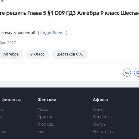
 К
е решить Глава 5 §1 D09 ГДЗ Алгебра 9 класс Шеста
стему уравнений: (
Подробнее...
)
бря 2017
Алгебра
9 класс
Шестаков С.А.
и финансы
Женский
Афиша
ка
Мода
Кино
и
Красота
Концерты
Любовь
Театры
счет
Еда
Рестораны