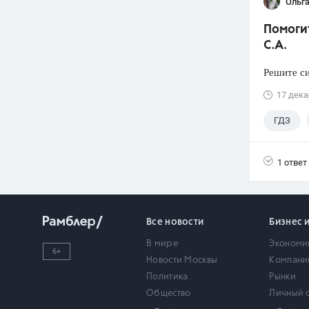
Ольга
Помогит
С.А.
Решите си
17 дека
ГДЗ
1 ответ
Все новости
Бизнес 
В мире
Экономи
6+
Новости Москвы
Компани
Политика
Рынки
Общество
Личный 