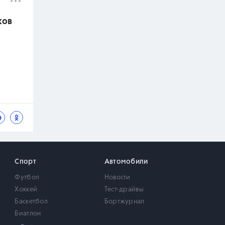
ков
Спорт
Автомобили
Футбол
Новости
Хоккей
Тест-драйвы
Баскетбол
Бортжурнал
Биатлон