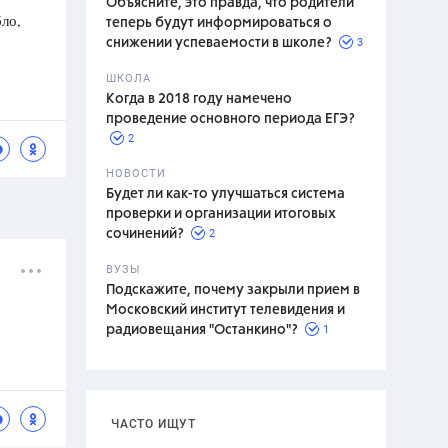
Объясните, это правда, что родители
ло,
теперь будут информироваться о
3
снижении успеваемости в школе?
ШКОЛА
спитание
Когда в 2018 году намечено
проведение основного периода ЕГЭ?
2
НОВОСТИ
Будет ли как-то улучшаться система
проверки и организации итоговых
2
сочинений?
ВУЗЫ
Подскажите, почему закрыли прием в
Московский институт телевидения и
1
радиовещания "Останкино"?
ЧАСТО ИЩУТ