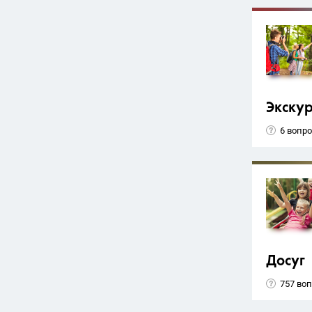
Экску
6 вопр
Досуг
757 во