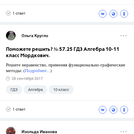
11 класс
+1
Мордкович А.Г.
1 ответ
Ольга Кругло
Поможете решить? № 57.25 ГДЗ Алгебра 10-11
класс Мордкович.
Решите неравенство, применяя функционально-графиче­ские
методы: (
Подробнее...
)
28 сентября 2017
ГДЗ
Алгебра
10 класс
11 класс
+1
Мордкович А.Г.
1 ответ
Изольда Иванова