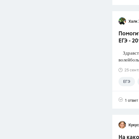
Халк 
Помоги
ЕГЭ - 2
Здравств
волейболь
25 сент
ЕГЭ
1 ответ
Кукус
На како