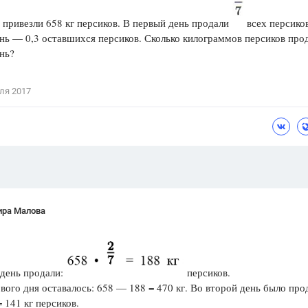
Цветков Л. А.
 привезли 658 кг персиков. В первый день продали
всех персиков
нь — 0,3 оставшихся персиков. Сколько килограммов персиков про
Психология
нь?
Отношения,
Любовь,
Красота,
Во
ля 2017
ПОКАЗАТЬ ВСЕ
ира Малова
 день продали:
персиков.
вого дня оставалось: 658 — 188 = 470 кг. Во второй день было про
= 141 кг персиков.