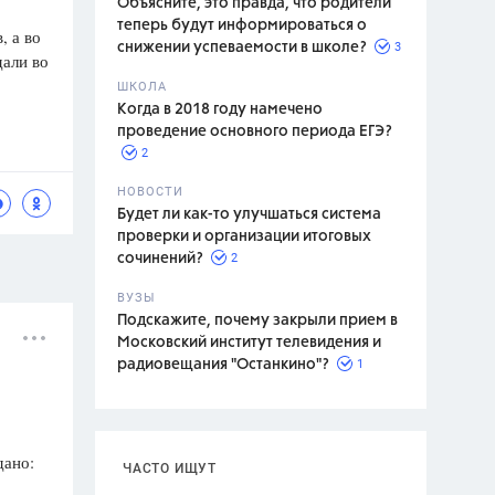
Объясните, это правда, что родители
теперь будут информироваться о
, а во
3
снижении успеваемости в школе?
дали во
ШКОЛА
спитание
Когда в 2018 году намечено
проведение основного периода ЕГЭ?
2
НОВОСТИ
Будет ли как-то улучшаться система
проверки и организации итоговых
2
сочинений?
ВУЗЫ
Подскажите, почему закрыли прием в
Московский институт телевидения и
1
радиовещания "Останкино"?
дано:
ЧАСТО ИЩУТ