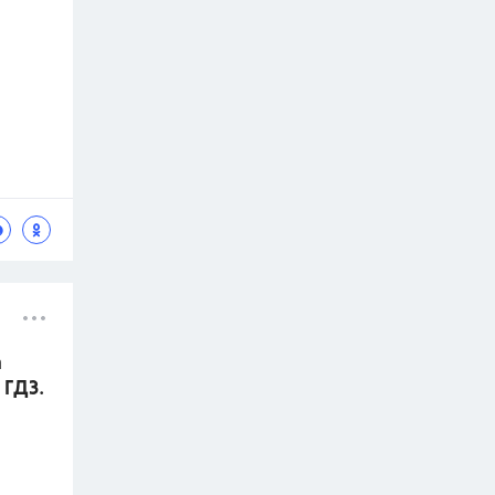
а
 ГДЗ.