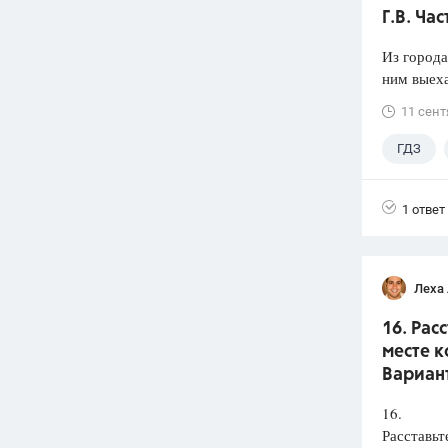
Г.В. Час
Из города
ним выеха
11 сент
ГДЗ
1 ответ
Леха
16. Рас
месте к
Вариант
16.
Расставьт