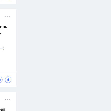
ень
.
..
)
еев