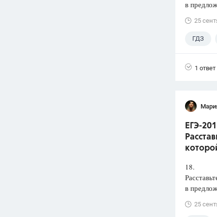
в предлож
25 сент
ГДЗ
1 ответ
Мари
ЕГЭ-201
Расстав
которой
18.
Расставьт
в предлож
25 сент