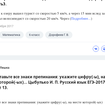
ть3.
 к озеру вышел турист со скоростью 5 км/ч, а через 15 мин вслед за
л велосипедист со скоростью 20 км/ч. Через (
Подробнее...
)
ября 2017
Математика
6 класс
Дорофеев Г. В.
 Лешка
ставьте все знаки препинания: укажите цифру(-ы), н
оторой(-ых)... Цыбулько И. П. Русский язык ЕГЭ-2017
 13.
е все знаки препинания: укажите цифру(-ы), на месте которой(-ых)