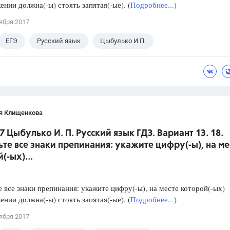
ении должна(-ы) стоять запятая(-ые). (
Подробнее...
)
ября 2017
ЕГЭ
Русский язык
Цыбулько И.П.
я Клищенкова
7 Цыбулько И. П. Русский язык ГДЗ. Вариант 13. 18.
ьте все знаки препинания: укажите цифру(-ы), на ме
(-ых)...
е все знаки препинания: укажите цифру(-ы), на месте которой(-ых)
ении должна(-ы) стоять запятая(-ые). (
Подробнее...
)
ября 2017