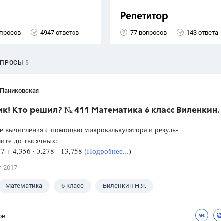
Репетитор
опросов
4947 ответов
77 вопросов
143 ответа
ОПРОСЫ
5
 Паниковская
к! Кто решил? № 411 Математика 6 класс Виленкин.
е вычисления с помощью микрокалькулятора и резуль-
лите до тысячных:
57 + 4,356 ∙ 0,278 - 13,758 (
Подробнее...
)
я 2017
Математика
6 класс
Виленкин Н.Я.
ов