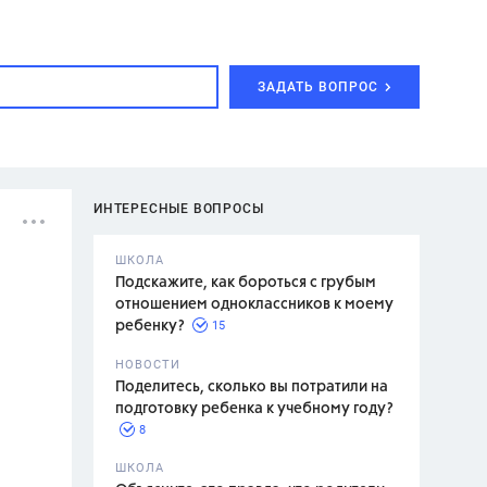
ЗАДАТЬ ВОПРОС
ИНТЕРЕСНЫЕ ВОПРОСЫ
ШКОЛА
Подскажите, как бороться с грубым
отношением одноклассников к моему
15
ребенку?
с,
7 класс,
НОВОСТИ
2 класс
Поделитесь, сколько вы потратили на
подготовку ребенка к учебному году?
8
.,
ШКОЛА
асян Л.С.,