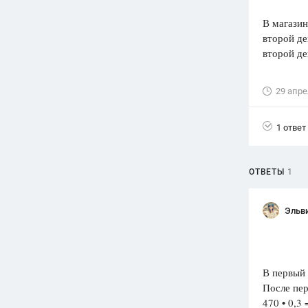
В магазин
Вузы
второй де
1752
ответа
второй де
Олимпиады
82
ответа
29 апре
Spotlight
1551
ответ
1 ответ
ГИА
280
ответов
ОТВЕТЫ
1
Эльв
В первый
После пер
470 • 0,3 