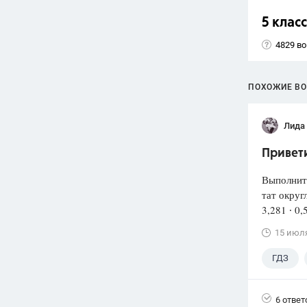
5 класс
4829 в
ПОХОЖИЕ В
Лида
Привети
Выполнит
тат округ
3,281 ∙ 0,
15 июл
ГДЗ
6 ответ