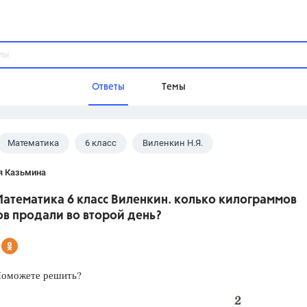
Ответы
Темы
Математика
6 класс
Виленкин Н.Я.
ы
Домашнее задание
Русский язык,
Химия,
Геометрия,
я Казьмина
Обществознание,
Физика
атематика 6 класс Виленкин. колько килограммов
Школа
ов продали во второй день?
9 класс,
8 класс,
11 класс,
10 клас
6 класс,
4 класс,
5 класс,
1 класс,
Учебники
Поможете решить?
Разумовская М.М.,
Габриелян О.С
Рудзитис Г.Е.,
Цыбулько И.П.,
Атан