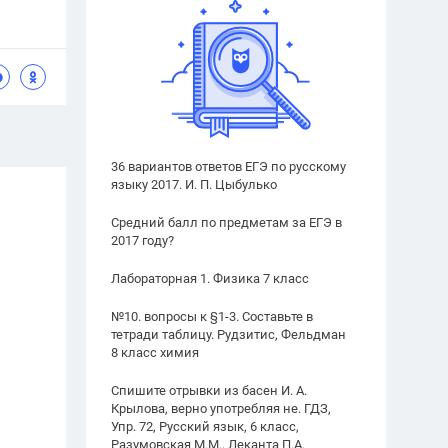
36 вариантов ответов ЕГЭ по русскому
языку 2017. И. П. Цыбулько
Средний балл по предметам за ЕГЭ в
2017 году?
Лабораторная 1. Физика 7 класс
№10. вопросы к §1-3. Составьте в
тетради таблицу. Рудзитис, Фельдман
8 класс химия
Спишите отрывки из басен И. А.
Крылова, верно употребляя не. ГДЗ,
Упр. 72, Русский язык, 6 класс,
Разумовская М.М., Леканта П.А.