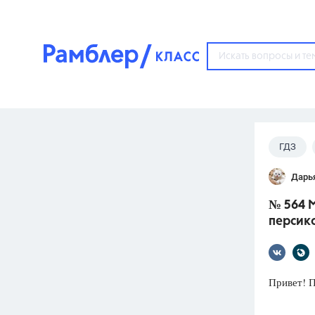
?
ГДЗ
Популярные тем
Дарь
ГДЗ
67571
ответ
№ 564 М
ЕГЭ
персик
3273
ответа
ОГЭ
3460
ответов
Привет! 
ФИПИ
30
ответов