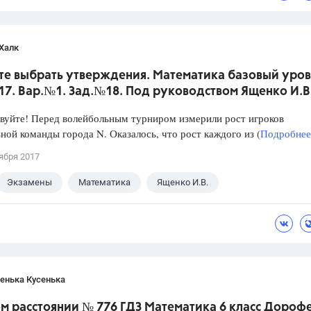
Халк
те выбрать утверждения. Математика базовый уров
017. Вар.№1. Зад.№18. Под руководством Ященко И.В
уйте! Перед волейбольным турниром измерили рост игроков
ной команды города N. Оказалось, что рост каждого из (
Подробнее.
ября 2017
Экзамены
Математика
Ященко И.В.
енька Кусенька
м расстоянии № 776 ГДЗ Математика 6 класс Дороф