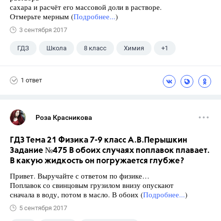
сахара и расчёт его массовой доли в растворе.
Отмерьте мерным (
Подробнее...
)
3 сентября 2017
ГДЗ
Школа
8 класс
Химия
+1
Габриелян О.С.
1 ответ
Роза Красникова
ГДЗ Тема 21 Физика 7-9 класс А.В.Перышкин
Задание №475 В обоих случаях поплавок плавает.
В какую жидкость он погружается глубже?
Привет. Выручайте с ответом по физике…
Поплавок со свинцовым грузилом внизу опускают
сначала в воду, потом в масло. В обоих (
Подробнее...
)
5 сентября 2017