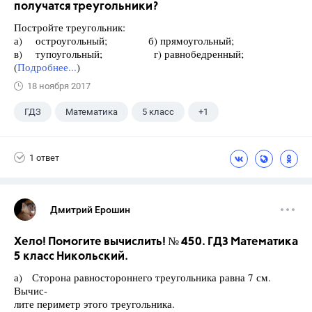
получатся треугольники?
Постройте треугольник:
а) остроугольный; б) прямоугольный;
в) тупоугольный; г) равнобедренный;
(
Подробнее...
)
18 ноября 2017
ГДЗ
Математика
5 класс
+1
Никольский С.М.
1 ответ
Дмитрий Ерошин
Хело! Помогите вычислить! № 450. ГДЗ Математика
5 класс Никольский.
а) Сторона равностороннего треугольника равна 7 см.
Вычис-
лите периметр этого треугольника.