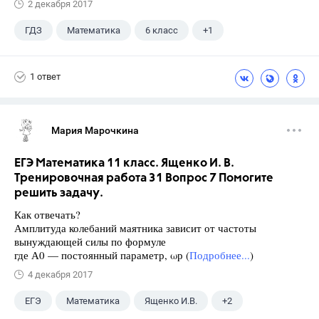
2 декабря 2017
ГДЗ
Математика
6 класс
+1
Никольский С.М.
1 ответ
Мария Марочкина
ЕГЭ Математика 11 класс. Ященко И. В.
Тренировочная работа 31 Вопрос 7 Помогите
решить задачу.
Как отвечать?
Амплитуда колебаний маятника зависит от частоты
вынуждающей силы по формуле
где А0 — постоянный параметр, ωр (
Подробнее...
)
4 декабря 2017
ЕГЭ
Математика
Ященко И.В.
+2