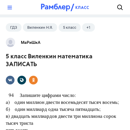
?
ГДЗ
Виленкин Н.Я.
5 класс
+1
Математика
МаРиШкА
5 класс Виленкин математика
ЗАПИСАТЬ
94 Запишите цифрами число:
а) один миллион двести восемьдесят тысяч восемь;
б) один миллиард одна тысяча пятнадцать;
в) двадцать миллиардов двести три миллиона сорок
тысяч триста
пятьдесят;