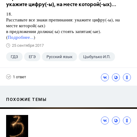
укажите цифру(-ы), на месте которой(-ых)...
18.
Расставьте все знаки препинания: укажите цифру(-ы), на
месте которой(-ых)
в предложении должна(-ы) стоять запятая(-ые).
(
Подробнее...
)
25 сентября 2017
ГДЗ
ЕГЭ
Русский язык
Цыбулько И.П.
1 ответ
ПОХОЖИЕ ТЕМЫ