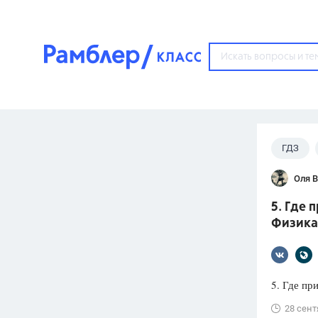
?
ГДЗ
Популярные тем
Оля 
ГДЗ
67571
ответ
5. Где
ЕГЭ
Физика 
3273
ответа
ОГЭ
3460
ответов
5. Где пр
ФИПИ
28 сент
30
ответов