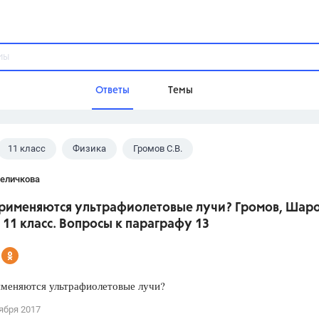
Ответы
Темы
11 класс
Физика
Громов С.В.
ы
Домашнее задание
Русский язык,
Химия,
Геометрия,
Величкова
Обществознание,
Физика
 применяются ультрафиолетовые лучи? Громов, Шар
Школа
11 класс. Вопросы к параграфу 13
9 класс,
8 класс,
11 класс,
10 клас
6 класс,
4 класс,
5 класс,
1 класс,
Учебники
именяются ультрафиолетовые лучи?
Разумовская М.М.,
Габриелян О.С
ября 2017
Рудзитис Г.Е.,
Цыбулько И.П.,
Атан