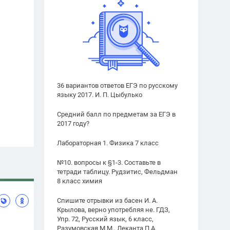
36 вариантов ответов ЕГЭ по русскому
языку 2017. И. П. Цыбулько
Средний балл по предметам за ЕГЭ в
2017 году?
Лабораторная 1. Физика 7 класс
№10. вопросы к §1-3. Составьте в
тетради таблицу. Рудзитис, Фельдман
8 класс химия
Спишите отрывки из басен И. А.
Крылова, верно употребляя не. ГДЗ,
Упр. 72, Русский язык, 6 класс,
Разумовская М.М., Леканта П.А.