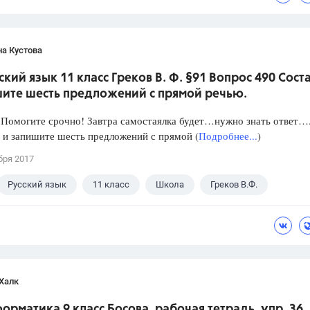
а Кустова
ский язык 11 класс Греков В. Ф. §91 Вопрос 490 Сост
шите шесть предложений с прямой речью.
 Помогите срочно! Завтра самостаялка будет…нужно знать ответ…
 и запишите шесть предложений с прямой (
Подробнее...
)
бря 2017
Русский язык
11 класс
Школа
Греков В.Ф.
Халк
орматика 9 класс Босова, рабочая тетрадь, упр. 36.