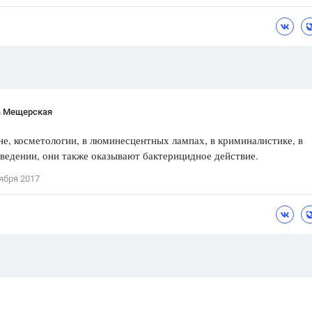
Цветков Л. А.
Психология
Отношения,
Любовь,
Красота,
Во
ПОКАЗАТЬ ВСЕ
а Мещерская
е, косметологии, в люминесцентных лампах, в криминалистике, в
ведении, они также оказывают бактерицидное действие.
ября 2017