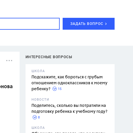
ЗАДАТЬ ВОПРОС
ИНТЕРЕСНЫЕ ВОПРОСЫ
ШКОЛА
Подскажите, как бороться с грубым
отношением одноклассников к моему
онова
15
ребенку?
с,
7 класс,
НОВОСТИ
2 класс
Поделитесь, сколько вы потратили на
подготовку ребенка к учебному году?
8
.,
ШКОЛА
асян Л.С.,