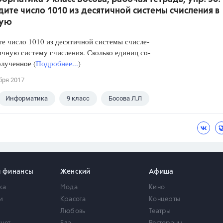
ите число 1010 из десятичной системы счисления в
ную
е число 1010 из десятичной системы счисле-
ичную систему счисления. Сколько единиц со-
лученное (
Подробнее...
)
бря 2017
Информатика
9 класс
Босова Л.Л
и финансы
Женский
Афиша
ка
Мода
Кино
и
Красота
Концерты
Любовь
Театры