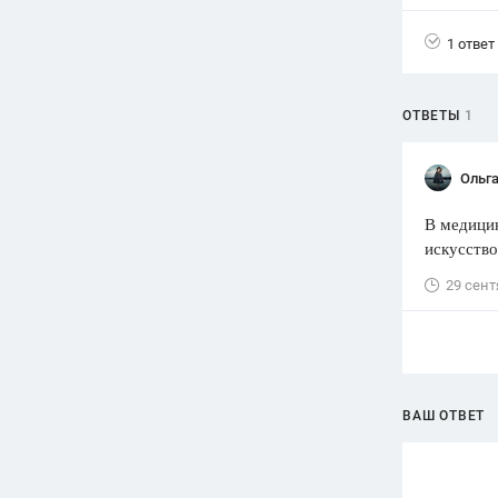
Вузы
1 ответ
1752
ответа
Олимпиады
ОТВЕТЫ
1
82
ответа
Spotlight
Ольг
1551
ответ
В медицин
ГИА
искусство
280
ответов
29 сент
ВАШ ОТВЕТ