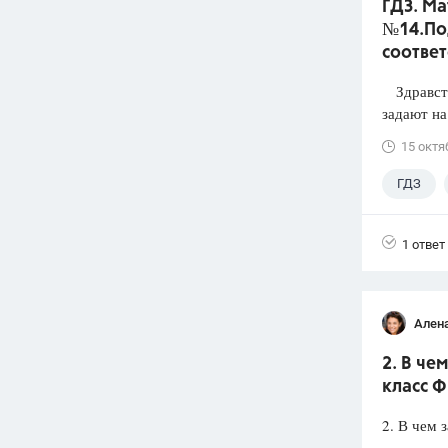
ГДЗ. Ма
№14.По
соответ
Здравству
задают на
15 октя
ГДЗ
1 ответ
Ален
2. В че
класс Ф
2. В чем 