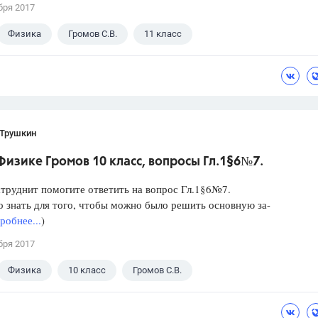
бря 2017
Физика
Громов С.В.
11 класс
 Трушкин
Физике Громов 10 класс, вопросы Гл.1§6№7.
атруднит помогите ответить на вопрос Гл.1§6№7.
 знать для того, чтобы можно было решить основную за-
робнее...
)
бря 2017
Физика
10 класс
Громов С.В.