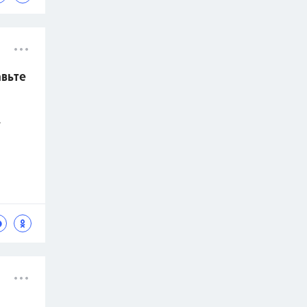
авьте
.