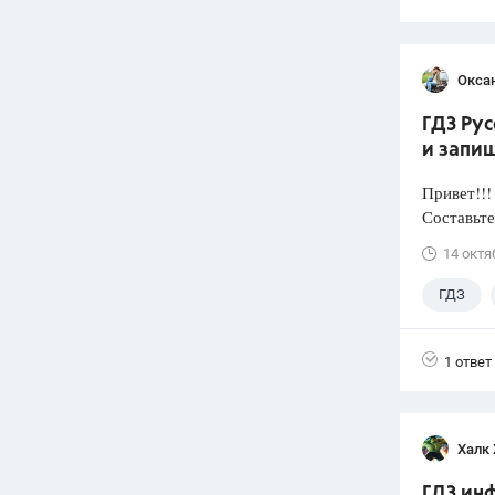
Оксан
ГДЗ Рус
и запи
Привет!!!
Составьте
14 октя
ГДЗ
1 ответ
Халк 
ГДЗ инф