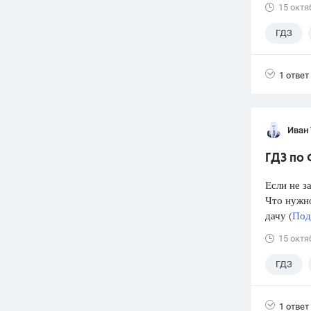
15 октя
ГДЗ
1 ответ
Иван
ГДЗ по 
Если не з
Что нужно
дачу (
Под
15 октя
ГДЗ
1 ответ