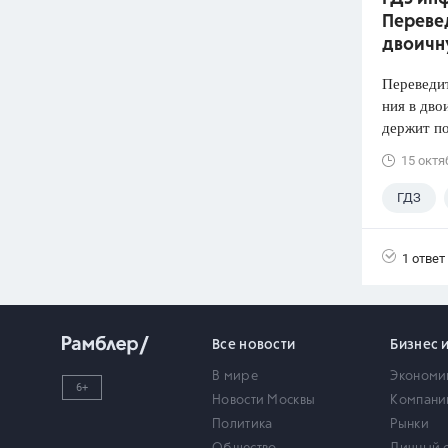
Перевед
двоич
Переведит
ния в дво
держит по
15 октя
ГДЗ
1 ответ
Все новости
Бизнес 
В мире
Экономи
6+
Новости Москвы
Компани
Политика
Рынки