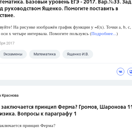
тематика. Базовый уровень ЕГЭ - 2017. Вар.№33. Зад
д руководством Ященко. Помогите поставить в
ствие.
йте! На рисунке изображён график функции у =f(х). Точки a, b, с, 
 оси х четыре интервала. Помогите пользуясь (
Подробнее...
)
бря 2017
Экзамены
Математика
Ященко И.В.
а Краснова
м заключается принцип Ферма? Громов, Шаронова 1
изика. Вопросы к параграфу 1
заключается принцип Ферма?