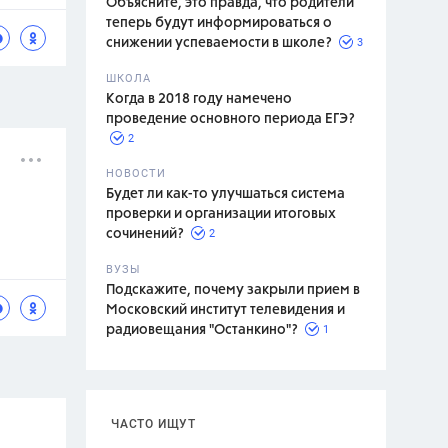
Объясните, это правда, что родители
теперь будут информироваться о
3
снижении успеваемости в школе?
ШКОЛА
спитание
Когда в 2018 году намечено
проведение основного периода ЕГЭ?
2
НОВОСТИ
Будет ли как-то улучшаться система
проверки и организации итоговых
2
сочинений?
ВУЗЫ
Подскажите, почему закрыли прием в
Московский институт телевидения и
1
радиовещания "Останкино"?
ЧАСТО ИЩУТ