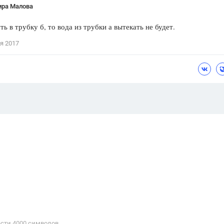
ира Малова
ть в трубку б, то вода из трубки а вытекать не будет.
я 2017
сти 4000 cимволов