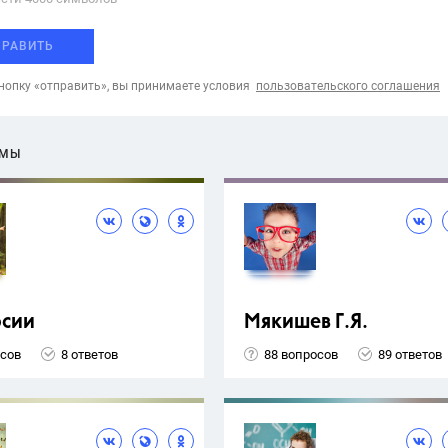
ПРАВИТЬ
опку «отправить», вы принимаете условия
пользовательского соглашения
ЕМЫ
рсии
Мякишев Г.Я.
осов
8 ответов
88 вопросов
89 ответов