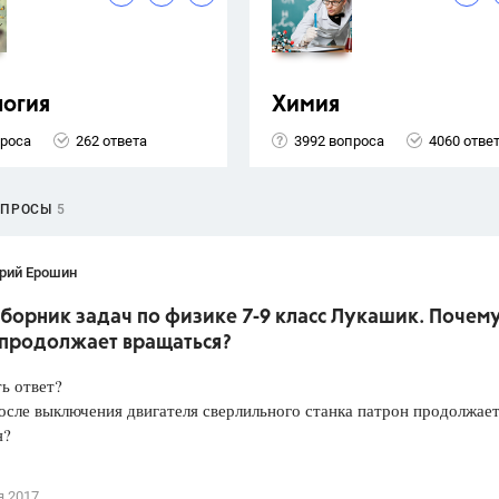
логия
Химия
проса
262 ответа
3992 вопроса
4060 отве
ОПРОСЫ
5
рий Ерошин
борник задач по физике 7-9 класс Лукашик. Почем
 продолжает вращаться?
ть ответ?
сле выключения двигателя сверлильного станка патрон продолжае
я?
я 2017