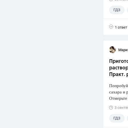
ГДЗ
Лукашик
1 ответ
Мари
Пригото
раствор
Практ. 
Попробуй
сахара и 
Отмерьте
3 сентя
ГДЗ