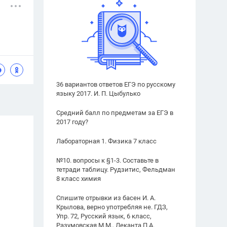
36 вариантов ответов ЕГЭ по русскому
языку 2017. И. П. Цыбулько
Средний балл по предметам за ЕГЭ в
2017 году?
Лабораторная 1. Физика 7 класс
№10. вопросы к §1-3. Составьте в
тетради таблицу. Рудзитис, Фельдман
8 класс химия
Спишите отрывки из басен И. А.
Крылова, верно употребляя не. ГДЗ,
Упр. 72, Русский язык, 6 класс,
Разумовская М.М., Леканта П.А.