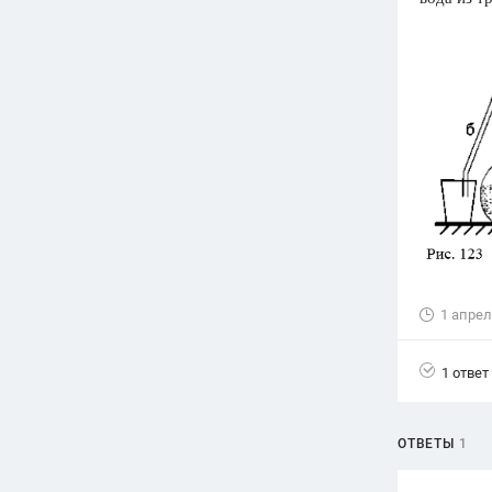
Вузы
1752
ответа
Олимпиады
82
ответа
Spotlight
1551
ответ
ГИА
280
ответов
1 апрел
1 ответ
ОТВЕТЫ
1