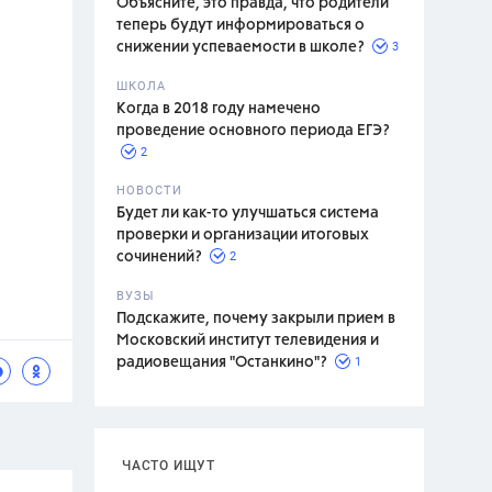
Объясните, это правда, что родители
теперь будут информироваться о
3
снижении успеваемости в школе?
ШКОЛА
спитание
Когда в 2018 году намечено
проведение основного периода ЕГЭ?
2
НОВОСТИ
Будет ли как-то улучшаться система
проверки и организации итоговых
2
сочинений?
ВУЗЫ
Подскажите, почему закрыли прием в
Московский институт телевидения и
1
радиовещания "Останкино"?
ЧАСТО ИЩУТ