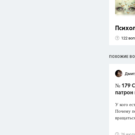
Психо
122 во
ПОХОЖИЕ В
Дмит
№ 179 С
патрон
У кого ес
Почему по
вращатьс
26 июл