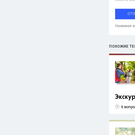
ОТ
Нажимая кн
ПОХОЖИЕ Т
Экску
6 вопр