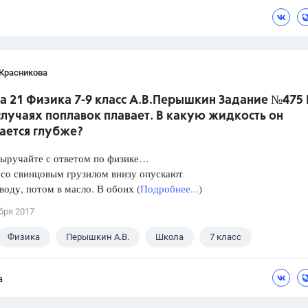
 Красникова
а 21 Физика 7-9 класс А.В.Перышкин Задание №475 
лучаях поплавок плавает. В какую жидкость он
ается глубже?
Выручайте с ответом по физике…
 со свинцовым грузилом внизу опускают
 воду, потом в масло. В обоих (
Подробнее...
)
бря 2017
Физика
Перышкин А.В.
Школа
7 класс
а