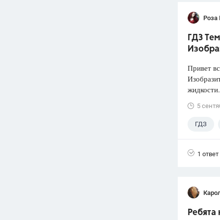
Роза
ГДЗ Тем
Изобра
Привет вс
Изобразит
жидкости.
5 сентя
ГДЗ
1 ответ
Каро
Ребята 