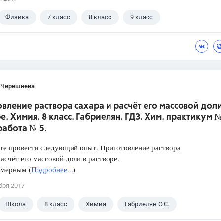
Физика
7 класс
8 класс
9 класс
 В.И.
 Черешнева
вление раствора сахара и расчёт его массовой доли
е. Химия. 8 класс. Габриелян. ГДЗ. Хим. практикум №
работа № 5.
те провести следующий опыт. Приготовление раствора
расчёт его массовой доли в растворе.
 мерным (
Подробнее...
)
бря 2017
Школа
8 класс
Химия
Габриелян О.С.