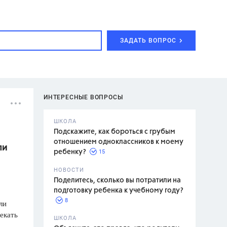
ЗАДАТЬ ВОПРОС
ИНТЕРЕСНЫЕ ВОПРОСЫ
ШКОЛА
Подскажите, как бороться с грубым
отношением одноклассников к моему
ли
15
ребенку?
с,
7 класс,
НОВОСТИ
2 класс
Поделитесь, сколько вы потратили на
подготовку ребенка к учебному году?
8
ли
текать
.,
ШКОЛА
асян Л.С.,