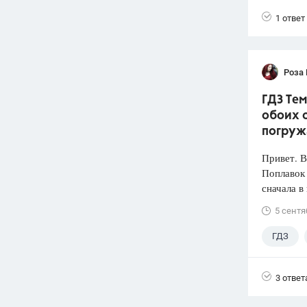
1 ответ
Роза
ГДЗ Тем
обоих с
погруж
Привет. 
Поплавок
сначала в
5 сентя
ГДЗ
3 ответ