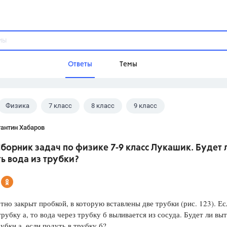
Ответы
Темы
Физика
7 класс
8 класс
9 класс
ы
Домашнее задание
Русский язык,
Химия,
Геометрия,
 В.И.
антин Хабаров
Обществознание,
Физика
борник задач по физике 7-9 класс Лукашик. Будет 
Школа
ь вода из трубки?
9 класс,
8 класс,
11 класс,
10 клас
6 класс,
4 класс,
5 класс,
1 класс,
Учебники
тно закрыт пробкой, в которую вставлены две трубки (рис. 123). Ес
трубку а, то вода через трубку б выливается из сосуда. Будет ли вы
Разумовская М.М.,
Габриелян О.С
рубки а, если подуть в трубку б?
Рудзитис Г.Е.,
Цыбулько И.П.,
Атан