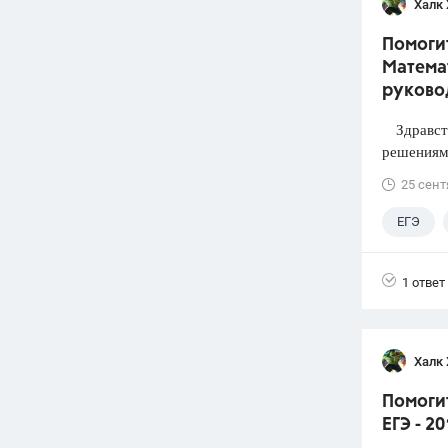
Халк 
Помогит
Математ
руково
Здравств
решениями
25 сент
ЕГЭ
1 ответ
Халк 
Помоги
ЕГЭ - 2