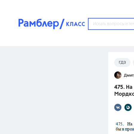
?
ГДЗ
Популярные тем
Дмит
ГДЗ
67571
ответ
475. На
ЕГЭ
Мордко
3273
ответа
ОГЭ
3460
ответов
ФИПИ
30
ответов