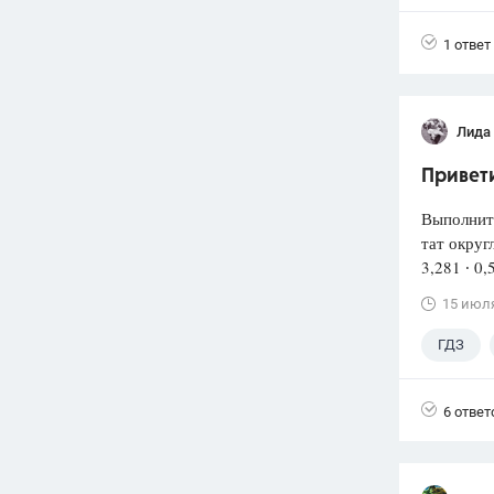
1 ответ
Лида
Привети
Выполнит
тат округ
3,281 ∙ 0,
15 июл
ГДЗ
6 ответ