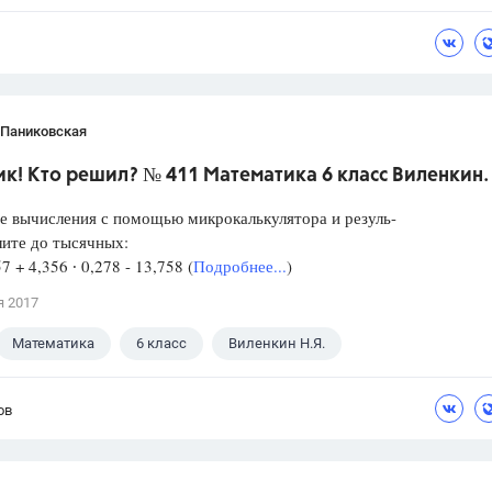
 Паниковская
к! Кто решил? № 411 Математика 6 класс Виленкин.
е вычисления с помощью микрокалькулятора и резуль-
лите до тысячных:
57 + 4,356 ∙ 0,278 - 13,758 (
Подробнее...
)
я 2017
Математика
6 класс
Виленкин Н.Я.
ов