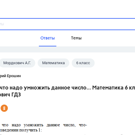
Ответы
Темы
Мордкович А.Г.
Математика
6 класс
ы
Домашнее задание
Русский язык,
Химия,
Геометрия,
рий Ерошин
Обществознание,
Физика
 что надо умножить данное число... Математика 6 кл
Школа
вич ГДЗ
9 класс,
8 класс,
11 класс,
10 клас
6 класс,
4 класс,
5 класс,
1 класс,
Учебники
Разумовская М.М.,
Габриелян О.С
Рудзитис Г.Е.,
Цыбулько И.П.,
Атан