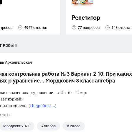
Репетитор
опросов
4947 ответов
77 вопросов
143 ответа
ОПРОСЫ
5
вь Архангельская
я контрольная работа № 3 Вариант 2 10. При каки
ях р уравнение... Мордкович 8 класс алгебра
аких значениях р уравнение -х 2 + 6х - 2 = р:
еет корней;
один корень; (
Подробнее...
)
я 2017
Мордкович А.Г.
Алгебра
8 класс