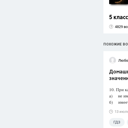
5 класс
4829 в
ПОХОЖИЕ В
Любо
Домашня
значени
10. При к
а) не им
б) имеет 
13 июл
ГДЗ