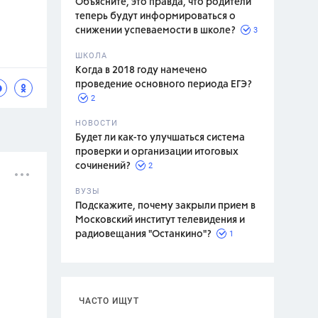
Объясните, это правда, что родители
теперь будут информироваться о
3
снижении успеваемости в школе?
ШКОЛА
спитание
Когда в 2018 году намечено
проведение основного периода ЕГЭ?
2
НОВОСТИ
Будет ли как-то улучшаться система
проверки и организации итоговых
2
сочинений?
ВУЗЫ
Подскажите, почему закрыли прием в
Московский институт телевидения и
1
радиовещания "Останкино"?
ЧАСТО ИЩУТ