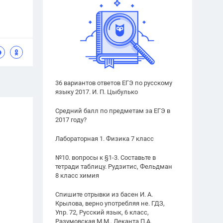
36 вариантов ответов ЕГЭ по русскому
языку 2017. И. П. Цыбулько
Средний балл по предметам за ЕГЭ в
2017 году?
Лабораторная 1. Физика 7 класс
№10. вопросы к §1-3. Составьте в
тетради таблицу. Рудзитис, Фельдман
8 класс химия
Спишите отрывки из басен И. А.
Крылова, верно употребляя не. ГДЗ,
Упр. 72, Русский язык, 6 класс,
Разумовская М.М., Леканта П.А.