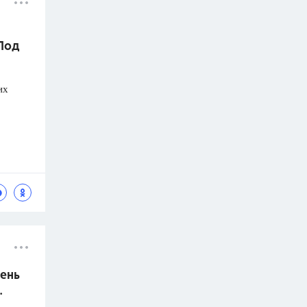
 Под
их
ень
.