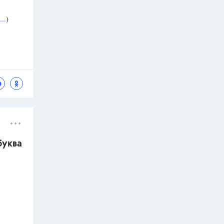
..
)
буква