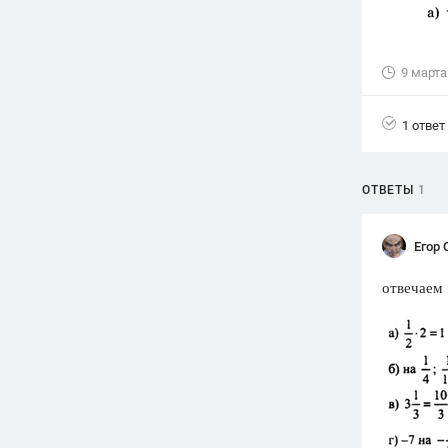
Вузы
1752
ответа
9 марта
Олимпиады
82
ответа
1 ответ
Spotlight
1551
ответ
ОТВЕТЫ
1
ГИА
280
ответов
Егор 
отвечаем