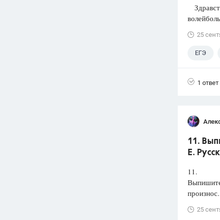
Здравств
волейболь
25 сент
ЕГЭ
1 ответ
Алек
11. Вып
Е. Русс
11.
Выпишите 
произнос.
25 сент